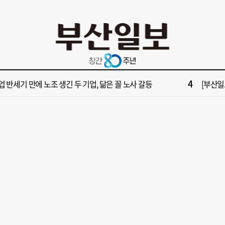
10
년 통닭·45년 국밥… 노포 맛집이 키운 골목시장 [골목시장, 다시 장날]
해수부,
2
부산일보 오늘의 운세] 8월 7일(음 6월 25일)
[부산일보
4
업 반세기 만에 노조 생긴 두 기업, 닮은 꼴 노사 갈등
[부산일보
6
028년 첫삽 뜬다더니… ‘범천기지창’ 다시 원점
서면1번
8
복세 꺾인 ‘부산 아파트 시장’ 청약 미달·미분양 심화
[단독]
10
년 통닭·45년 국밥… 노포 맛집이 키운 골목시장 [골목시장, 다시 장날]
해수부,
2
부산일보 오늘의 운세] 8월 7일(음 6월 25일)
[부산일보