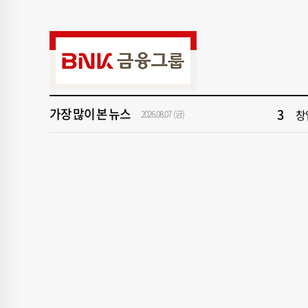
9
43
1
[
가장 많이 본 뉴스
3
창
2026.08.07 (금)
5
2
7
회
9
43
1
[