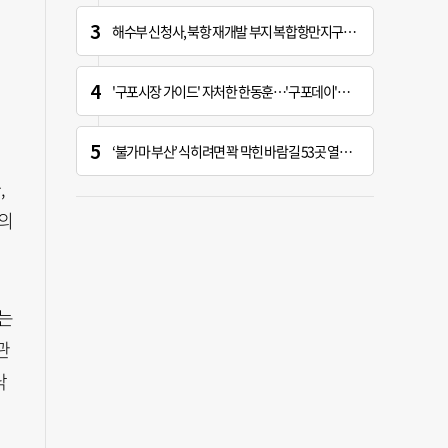
해수부 신청사, 북항 재개발 부지 복합항만지구 확정
'구포시장 가이드' 자처한 한동훈…'구포데이'로 북구 알리기 총력
‘불가마 부산’ 식히려면 꽉 막힌 바람길 53곳 열어라
,
의
는
관
낙