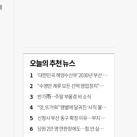
에
오늘의 추천 뉴스
‘대한민국 해양수산부’ 2030년 부산 북항시대 연다
“수영만 계류 모든 선박 영업정지”… 재개발 속도전
반가雨…주말 부울경 비 소식
“앗, 뜨거워” 땡볕에 달궈진 ‘사직 불가마’ 관중석 무려 70도
신청사 부산 동구 확정 이유…부지 용이성·접근성·집적 가능성이 운명 갈랐다 [해수부 북항 시대]
당원 2만 명 연판장에도…힘 안 실리는 ‘장동혁 사퇴’ 공세