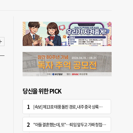
당신을 위한 PICK
[속보] 제13호 태풍 돌핀 경로, 내주 중국 상륙…'불가마 더위' 언제까지
"아들 결혼했는데, 또"…퇴임 앞두고 가짜 청첩장 뿌린 초등 교장 송치