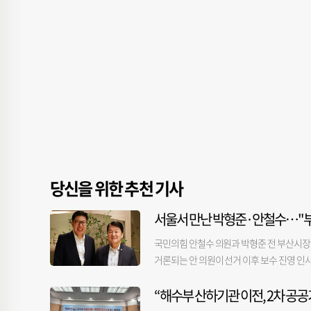
당신을 위한 추천 기사
서울서 만난 박형준·안철수…"부
국민의힘 안철수 의원과 박형준 전 부산시장이
거론되는 안 의원이 선거 이후 보수 진영 인사
렀던 인사들과 잇달아 만나며 보수진영 내 보
“해수부 산하기관 이전, 2차 공공
오찬 회동을 가졌다. 안 의원은 6·3 지방선
안 의원은 회동 후 자신의 SNS에 “박 전 