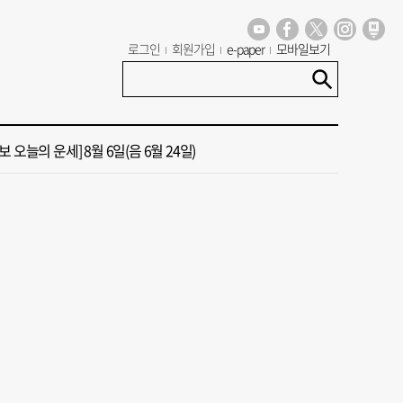
로그인
회원가입
e-paper
모바일보기
 신청사 부지 선정에 직원들 의견 반영
 오늘의 운세] 8월 5일(음 6월 23일)
 오늘의 운세] 8월 6일(음 6월 24일)
가 상권활성화, 금정구 용역 그대로 ‘복붙’
 부산공동어시장 현대화 사업 현장서 오염토 발견
 신청사 부지 선정에 직원들 의견 반영
 오늘의 운세] 8월 5일(음 6월 23일)