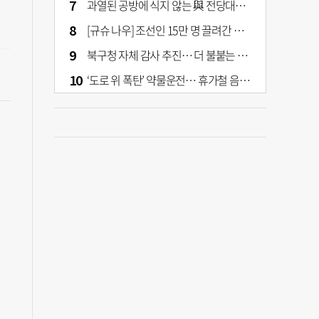
과열된 공방에 식지 않는 與 전당대회… 호남·수도권 집중하는 후보들
[규슈 나우] 조선인 15만 명 끌려간 치쿠호 탄광… 대를 이은 진실 캐기
북구청 자체 감사 추진… 더 불붙는 북구 신청사 갈등
‘도로 위 폭탄’ 약물운전… 휴가철 음주와 병행 단속 [교통안전, 시민이 만든다]