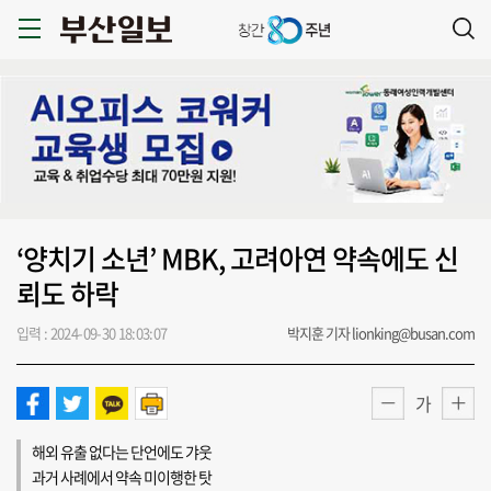
‘양치기 소년’ MBK, 고려아연 약속에도 신
뢰도 하락
입력 : 2024-09-30 18:03:07
박지훈 기자 lionking@busan.com
가
해외 유출 없다는 단언에도 갸웃
과거 사례에서 약속 미이행한 탓