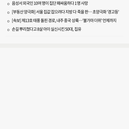
음성서 외국인 10여 명이 집단 패싸움하다 1명 사망
[부동산 양극화] 서울 집값 잡으려다 지방 다 죽을 판… 초양극화 '경고등'
[속보] 제13호 태풍 돌핀 경로, 내주 중국 상륙…'불가마 더위' 언제까지
손길 뿌리쳤다고 8살 아이 실신시킨 50대, 집유