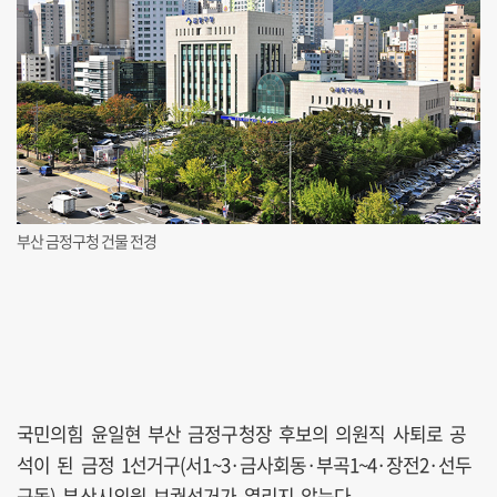
부산 금정구청 건물 전경
국민의힘 윤일현 부산 금정구청장 후보의 의원직 사퇴로 공
석이 된 금정 1선거구(서1~3·금사회동·부곡1~4·장전2·선두
구동) 부산시의원 보궐선거가 열리지 않는다.