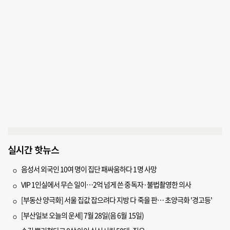
실시간 핫뉴스
음성서 외국인 10여 명이 집단 패싸움하다 1명 사망
VIP 1인실에서 무슨 일이…2억 넘게 쓴 중독자·불법촬영한 의사
[부동산 양극화] 서울 집값 잡으려다 지방 다 죽을 판… 초양극화 '경고등'
[부산일보 오늘의 운세] 7월 28일(음 6월 15일)