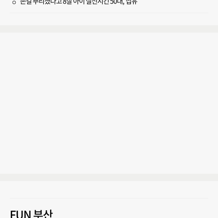
손길 뿌리쳤다고 8살 아이 실신시킨 50대, 집유
FUN 부산