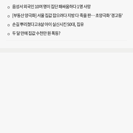
음성서 외국인 10여 명이 집단 패싸움하다 1명 사망
[부동산 양극화] 서울 집값 잡으려다 지방 다 죽을 판… 초양극화 '경고등'
손길 뿌리쳤다고 8살 아이 실신시킨 50대, 집유
두 달 만에 집값 수천만 원 폭등?