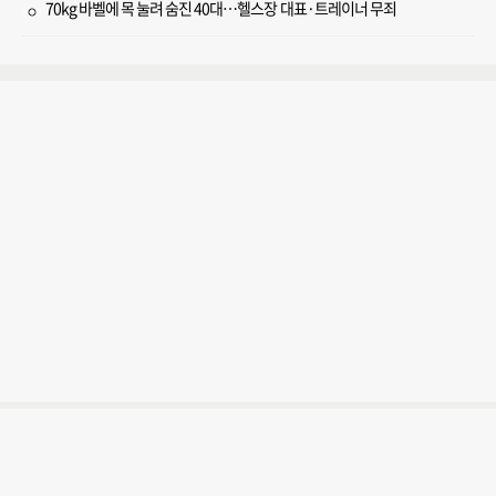
70kg 바벨에 목 눌려 숨진 40대…헬스장 대표·트레이너 무죄
FUN 부산