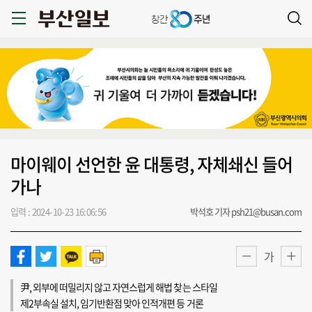
마이웨이 선언한 윤 대통령, 자체쇄신 들어
가나
입력 : 2024-10-23 16:06:56
박석호 기자 psh21@busan.com
가
尹, 외부에 떠밀리지 않고 자연스럽게 해법 찾는 스타일
제2부속실 설치, 임기반환점 맞아 인적개편 등 거론