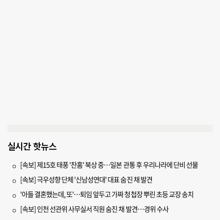
실시간 핫뉴스
[속보] 제15호 태풍 '찬홈' 북상 중…일본 관통 후 우리나라에 단비 선물
[속보] 극우성향 단체 '신남성연대' 대표 숨진 채 발견
'아들 결혼했는데, 또'…퇴임 앞두고 가짜 청첩장 뿌린 초등 교장 송치
[속보] 인천 선관위 사무실서 직원 숨진 채 발견…경위 수사