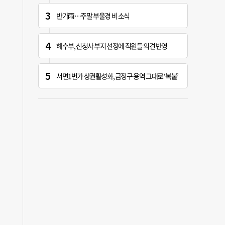
반가雨…주말 부울경 비 소식
해수부, 신청사 부지 선정에 직원들 의견 반영
서면1번가 상권활성화, 금정구 용역 그대로 ‘복붙’