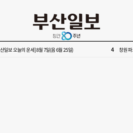
10
028년 첫삽 뜬다더니… ‘범천기지창’ 다시 원점
회복세 
2
보] 제13호 태풍 돌핀 경로, 내주 중국 상륙…'불가마 더위' 언제까지
해수부 
4
부산일보 오늘의 운세] 8월 7일(음 6월 25일)
창원 파
6
부산일보 오늘의 운세] 8월 5일(음 6월 23일)
창업 반
8
부산일보 오늘의 운세] 8월 6일(음 6월 24일)
‘불가마
10
028년 첫삽 뜬다더니… ‘범천기지창’ 다시 원점
회복세 
2
보] 제13호 태풍 돌핀 경로, 내주 중국 상륙…'불가마 더위' 언제까지
해수부 