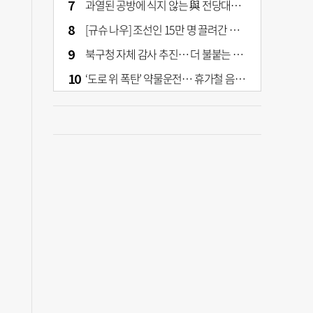
과열된 공방에 식지 않는 與 전당대회… 호남·수도권 집중하는 후보들
[규슈 나우] 조선인 15만 명 끌려간 치쿠호 탄광… 대를 이은 진실 캐기
북구청 자체 감사 추진… 더 불붙는 북구 신청사 갈등
‘도로 위 폭탄’ 약물운전… 휴가철 음주와 병행 단속 [교통안전, 시민이 만든다]