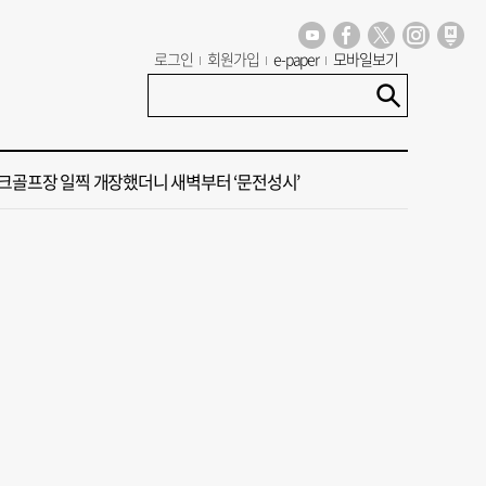
꺾인 ‘부산 아파트 시장’ 청약 미달·미분양 심화
로그인
회원가입
e-paper
모바일보기
신청사, 북항 재개발 부지 복합항만지구 확정
크골프장 일찍 개장했더니 새벽부터 ‘문전성시’
세기 만에 노조 생긴 두 기업, 닮은 꼴 노사 갈등
 부산’ 식히려면 꽉 막힌 바람길 53곳 열어라
꺾인 ‘부산 아파트 시장’ 청약 미달·미분양 심화
신청사, 북항 재개발 부지 복합항만지구 확정