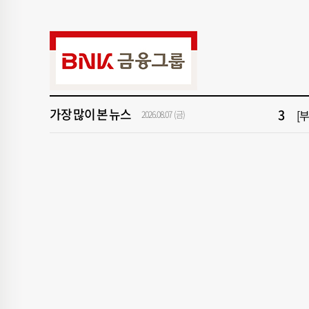
9
2
1
[속
3
[
가장 많이 본 뉴스
2026.08.07 (금)
5
[
7
[
9
2
1
[속