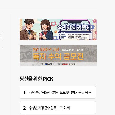
당신을 위한 PICK
43년 통닭·45년 국밥… 노포 맛집이 키운 골목시장 [골목시장, 다시 장날]
우성빈 기장군수 업무보고 ‘화제’