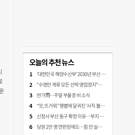
오늘의 추천 뉴스
시
‘대한민국 해양수산부’ 2030년 부산 북항시대 연다
로
“수영만 계류 모든 선박 영업정지”… 재개발 속도전
운
반가雨…주말 부울경 비 소식
“앗, 뜨거워” 땡볕에 달궈진 ‘사직 불가마’ 관중석 무려 70도
신청사 부산 동구 확정 이유…부지 용이성·접근성·집적 가능성이 운명 갈랐다 [해수부 북항 시대]
당원 2만 명 연판장에도…힘 안 실리는 ‘장동혁 사퇴’ 공세