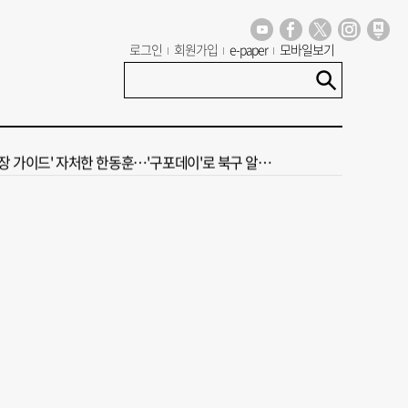
 부산’ 식히려면 꽉 막힌 바람길 53곳 열어라
로그인
회원가입
e-paper
모바일보기
13호 태풍 돌핀 경로, 내주 중국 상륙…'불가마 더위' 언제까지
 오늘의 운세] 8월 5일(음 6월 23일)
 가이드' 자처한 한동훈…'구포데이'로 북구 알리기 총력
도 폭염 예상 못 해” 골프 예약 취소 속출
 부산’ 식히려면 꽉 막힌 바람길 53곳 열어라
13호 태풍 돌핀 경로, 내주 중국 상륙…'불가마 더위' 언제까지