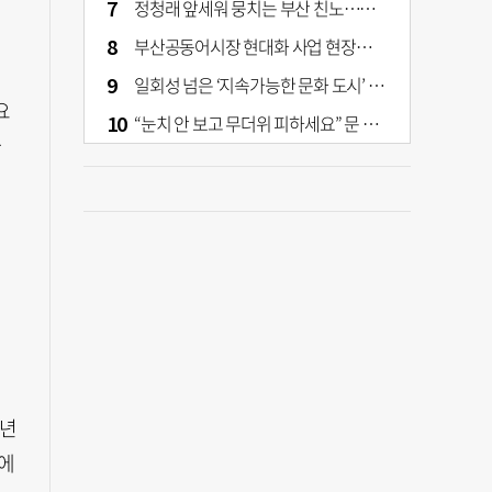
정청래 앞세워 뭉치는 부산 친노…전대 결과가 부산 민주 세력 판도 바꾼다
부산공동어시장 현대화 사업 현장서 오염토 발견
일회성 넘은 ‘지속가능한 문화 도시’ 원동력은 시민 지지 [부산은 열려 있다]
요
“눈치 안 보고 무더위 피하세요” 문 활짝 연 은행·마트
하
6년
스에