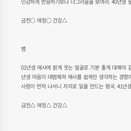
민감하게 반응하기보다 너그러움을 보여라. 40년생 필
금전○ 애정○ 건강△
뱀
01년생 매사에 밝게 웃는 얼굴로 기분 좋게 대해야 길
년생 마음이 대범해져 매사를 쉽게만 생각하는 경향이.
사람이 먼저 나서니 자의로 일을 만드는 형국. 41년
금전△ 애정△ 건강△