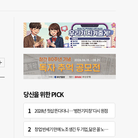
당신을 위한 PICK
2028년 첫삽 뜬다더니… ‘범천기지창’ 다시 원점
창업 반세기 만에 노조 생긴 두 기업, 닮은 꼴 노사 갈등