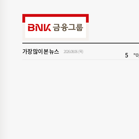
9
[
1
[속
3
[
가장 많이 본 뉴스
5
"아
2026.08.06 (목)
7
해
9
[
1
[속