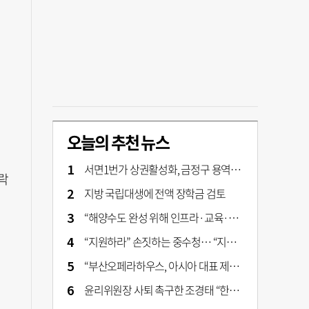
오늘의 추천 뉴스
서면1번가 상권활성화, 금정구 용역 그대로 ‘복붙’
락
지방 국립대생에 전액 장학금 검토
“해양수도 완성 위해 인프라·교육·세제 등 전방위 지원”…부산해양수도특별법’ 개정안 발의
“지원하라” 손짓하는 중수청… “지켜보자” 머뭇대는 검찰
“부산오페라하우스, 아시아 대표 제작 극장 지향해야”
윤리위원장 사퇴 촉구한 조경태 “한동훈 제명 철회해야”