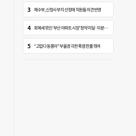
해수부, 신청사 부지 선정에 직원들 의견 반영
회복세 꺾인 ‘부산 아파트 시장’ 청약 미달·미분양 심화
“고맙다 동풍아” 부울경 극한 폭염 한풀 꺾여