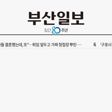
10
부산일보 오늘의 운세] 8월 6일(음 6월 24일)
‘불가마
2
보] 폭염 부추기는 제13호 태풍 '돌핀' 이동경로 유동적…북쪽으로 꺾일까
[속보] 제
4
속보] 극우성향 단체 '신남성연대' 대표 숨진 채 발견
[부산일보
6
들 결혼했는데, 또"…퇴임 앞두고 가짜 청첩장 뿌린 초등 교장 송치
'구포시장
8
수부 신청사, 북항 재개발 부지 복합항만지구 확정
“이 정
10
부산일보 오늘의 운세] 8월 6일(음 6월 24일)
‘불가마
2
보] 폭염 부추기는 제13호 태풍 '돌핀' 이동경로 유동적…북쪽으로 꺾일까
[속보] 제