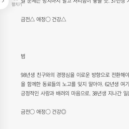
결 문제는 방치하지 말고 처리함이 좋을 듯. 37년생
펼치기
금전△ 애정○ 건강△
범
98년생 친구와의 경쟁심을 이로운 방향으로 전환해야.
을 함께한 동료들의 노고를 잊지 말아야. 62년생 여
긍정적인 사랑과 배려의 마음으로. 38년생 지나간 
금전○ 애정○ 건강◎