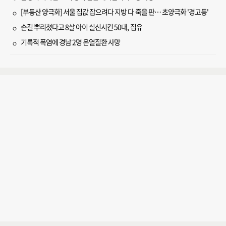
[부동산 양극화] 서울 집값 잡으려다 지방 다 죽을 판… 초양극화 '경고등'
손길 뿌리쳤다고 8살 아이 실신시킨 50대, 집유
기록적 폭염에 경남 2명 온열질환 사망