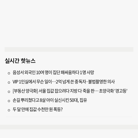
실시간 핫뉴스
음성서 외국인 10여 명이 집단 패싸움하다 1명 사망
VIP 1인실에서 무슨 일이…2억 넘게 쓴 중독자·불법촬영한 의사
[부동산 양극화] 서울 집값 잡으려다 지방 다 죽을 판… 초양극화 '경고등'
손길 뿌리쳤다고 8살 아이 실신시킨 50대, 집유
두 달 만에 집값 수천만 원 폭등?