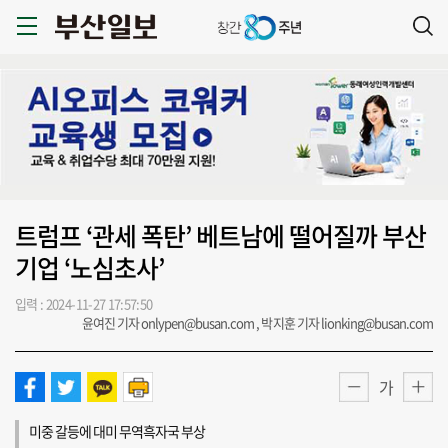
트럼프 ‘관세 폭탄’ 베트남에 떨어질까 부산
기업 ‘노심초사’
입력 : 2024-11-27 17:57:50
윤여진 기자 onlypen@busan.com , 박지훈 기자 lionking@busan.com
가
미중 갈등에 대미 무역흑자국 부상