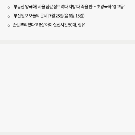
[부동산 양극화] 서울 집값 잡으려다 지방 다 죽을 판… 초양극화 '경고등'
[부산일보 오늘의 운세] 7월 28일(음 6월 15일)
손길 뿌리쳤다고 8살 아이 실신시킨 50대, 집유