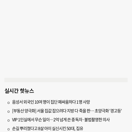
실시간 핫뉴스
음성서 외국인 10여 명이 집단 패싸움하다 1명 사망
[부동산 양극화] 서울 집값 잡으려다 지방 다 죽을 판… 초양극화 '경고등'
VIP 1인실에서 무슨 일이…2억 넘게 쓴 중독자·불법촬영한 의사
손길 뿌리쳤다고 8살 아이 실신시킨 50대, 집유