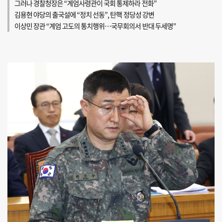
그러나 경찰청장은 “계엄사령관이 국회 통제하라 전화”
김용현 야당의 출국설에 “정치 선동”, 탄핵 정당성 강변
이상민 장관 “계엄 고도의 통치행위…국무회의서 반대 두세명”