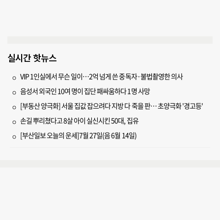
실시간 핫뉴스
VIP 1인실에서 무슨 일이…2억 넘게 쓴 중독자·불법촬영한 의사
음성서 외국인 10여 명이 집단 패싸움하다 1명 사망
[부동산 양극화] 서울 집값 잡으려다 지방 다 죽을 판… 초양극화 '경고등'
손길 뿌리쳤다고 8살 아이 실신시킨 50대, 집유
[부산일보 오늘의 운세]7월 27일(음 6월 14일)