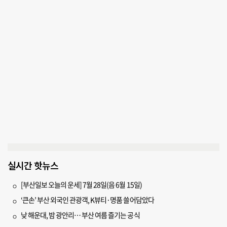
실시간 핫뉴스
[부산일보 오늘의 운세] 7월 28일(음 6월 15일)
‘큰손’ 부산 외국인 관광객, K뷰티·명품 쓸어담았다
낮 해운대, 밤 광안리… 부산 여름 즐기는 공식