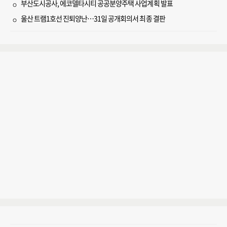
부산도시공사, 에코델타시티 공공분양주택 사업계획 발표
울산 트램1호선 진퇴양난…31일 공개회의서 최종 결판