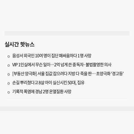
실시간 핫뉴스
음성서 외국인 10여 명이 집단 패싸움하다 1명 사망
VIP 1인실에서 무슨 일이…2억 넘게 쓴 중독자·불법촬영한 의사
[부동산 양극화] 서울 집값 잡으려다 지방 다 죽을 판… 초양극화 '경고등'
손길 뿌리쳤다고 8살 아이 실신시킨 50대, 집유
기록적 폭염에 경남 2명 온열질환 사망