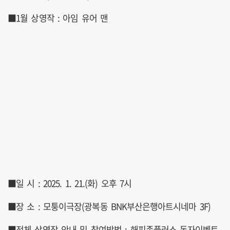
■1월 상영작 : 아임 유어 맨
■일 시 : 2025. 1. 21.(화) 오후 7시
■장 소 : 모퉁이극장(광복동 BNK부산은행아트시네마 3F)
■전체 상영작 안내 및 참여방법 : 해피존플러스 독자이벤트