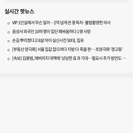
실시간 핫뉴스
VIP 1인실에서 무슨 일이…2억 넘게 쓴 중독자·불법촬영한 의사
음성서 외국인 10여 명이 집단 패싸움하다 1명 사망
손길 뿌리쳤다고 8살 아이 실신시킨 50대, 집유
[부동산 양극화] 서울 집값 잡으려다 지방 다 죽을 판… 초양극화 '경고등'
[속보] 김용범, 레버리지 대책에 '상당한 효과 기대…필요시 추가 방안도 검토'