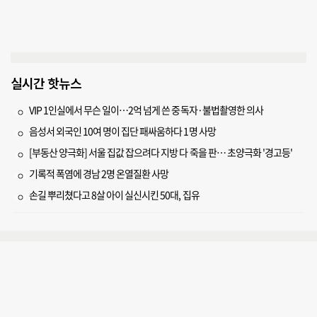
실시간 핫뉴스
VIP 1인실에서 무슨 일이…2억 넘게 쓴 중독자·불법촬영한 의사
음성서 외국인 10여 명이 집단 패싸움하다 1명 사망
[부동산 양극화] 서울 집값 잡으려다 지방 다 죽을 판… 초양극화 '경고등'
기록적 폭염에 경남 2명 온열질환 사망
손길 뿌리쳤다고 8살 아이 실신시킨 50대, 집유