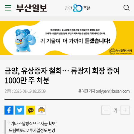
금양, 유상증자 철회… 류광지 회장 증여
1000만 주 처분
입력 : 2025-01-19 18:25:39
윤여진 기자 onlypen@busan.com
가
“기타 조달방식으로 자금 확보”
드림팩토리2 투자일정도 변경