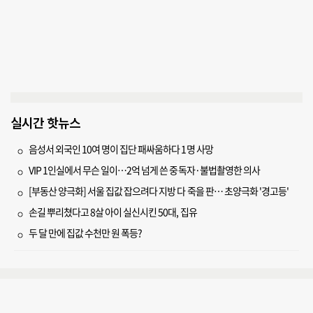
실시간 핫뉴스
음성서 외국인 10여 명이 집단 패싸움하다 1명 사망
VIP 1인실에서 무슨 일이…2억 넘게 쓴 중독자·불법촬영한 의사
[부동산 양극화] 서울 집값 잡으려다 지방 다 죽을 판… 초양극화 '경고등'
손길 뿌리쳤다고 8살 아이 실신시킨 50대, 집유
두 달 만에 집값 수천만 원 폭등?