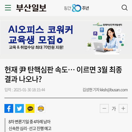
헌재 尹 탄핵심판 속도… 이르면 3월 최종
결과 나오나?
입력 : 2025-01-30 18:15:44
김성현 기자 kksh@busan.com
가
8차 변론기일 중 4차례 남아
신속한 심리·선고 진행 예고