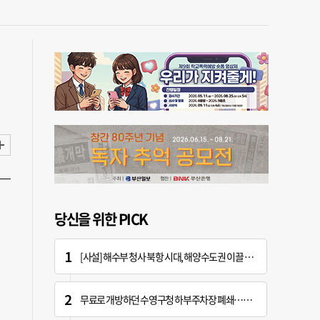
당신을 위한 PICK
[사설] 해수부 청사 북항 시대, 해양수도권 이끌 구심점 돼야
무료로 개방하던 수영구청 하부주차장 폐쇄…주차난 우려