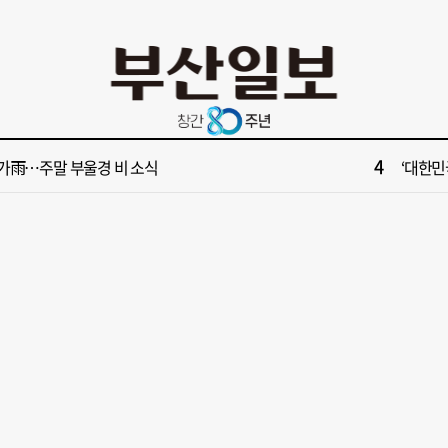
10
서 공인중개사 명의 빌려 대표 행세… 수억 원 챙긴 60대 등 3명 송치
부산 다세
2
산 서구, 부산 최초 기초생활수급자 ‘이사비· 생필품비’ 지원
[속보] 제
4
가雨…주말 부울경 비 소식
‘대한민
6
수부 청사 유치에 웃은 곽규택…희비 갈린 부산 의원들
“수영만
8
 대통령 "전남광주 독자적 대학입시제도 어떤가" 제안
신청사 부산 
10
서 공인중개사 명의 빌려 대표 행세… 수억 원 챙긴 60대 등 3명 송치
부산 다세
2
산 서구, 부산 최초 기초생활수급자 ‘이사비· 생필품비’ 지원
[속보] 제