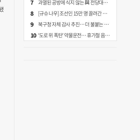
과열된 공방에 식지 않는 與 전당대회… 호남·수도권 집중하는 후보들
됐
[규슈 나우] 조선인 15만 명 끌려간 치쿠호 탄광… 대를 이은 진실 캐기
북구청 자체 감사 추진… 더 불붙는 북구 신청사 갈등
‘도로 위 폭탄’ 약물운전… 휴가철 음주와 병행 단속 [교통안전, 시민이 만든다]