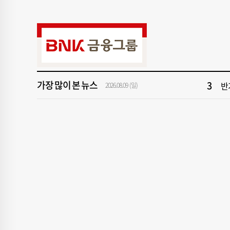
9
부산
1
부
3
반
가장 많이 본 뉴스
5
해
2026.08.09 (일)
7
이
9
부산
1
부