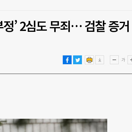
정’ 2심도 무죄… 검찰 증거
가