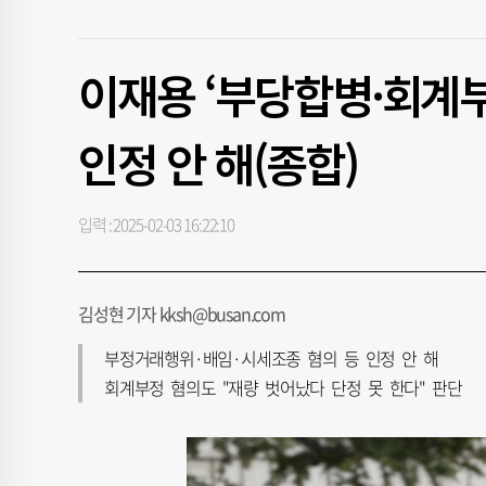
이재용 ‘부당합병·회계부
인정 안 해(종합)
입력 : 2025-02-03 16:22:10
김성현 기자 kksh@busan.com
부정거래행위·배임·시세조종 혐의 등 인정 안 해
회계부정 혐의도 "재량 벗어났다 단정 못 한다" 판단