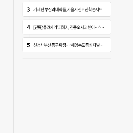
기세 탄 부산의 대학들, 서울서 진로진학 콘서트
[단독]‘돌려차기’ 피해자, 진종오 사과 받아…“피해자들 지켜주세요”
신청사 부산 동구 확정…“해양수도 중심지 발돋움할 기회” [해수부 북항 시대]