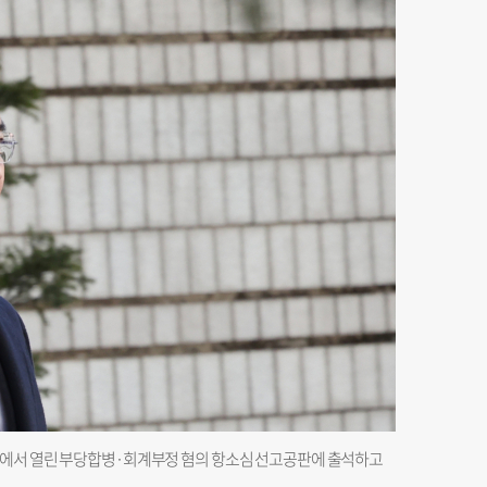
법에서 열린 부당합병·회계부정 혐의 항소심 선고공판에 출석하고