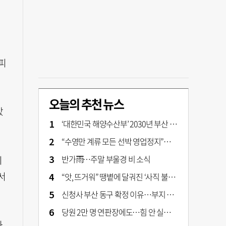
피
오늘의 추천 뉴스
았
‘대한민국 해양수산부’ 2030년 부산 북항시대 연다
“수영만 계류 모든 선박 영업정지”… 재개발 속도전
반가雨…주말 부울경 비 소식
이
서
“앗, 뜨거워” 땡볕에 달궈진 ‘사직 불가마’ 관중석 무려 70도
신청사 부산 동구 확정 이유…부지 용이성·접근성·집적 가능성이 운명 갈랐다 [해수부 북항 시대]
당원 2만 명 연판장에도…힘 안 실리는 ‘장동혁 사퇴’ 공세
화