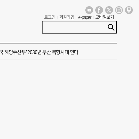
대주택서 변기 수리 중 흉기 사건… 30대 여성 현행범 체포
로그인
회원가입
e-paper
모바일보기
15호 태풍 '찬홈' 북상 중…일본 관통 후 우리나라에 단비 선물
국 해양수산부’ 2030년 부산 북항시대 연다
 계류 모든 선박 영업정지”… 재개발 속도전
동구 확정 이유…부지 용이성·접근성·집적 가능성이 운명 갈랐다 [해수부 북항 시대]
대주택서 변기 수리 중 흉기 사건… 30대 여성 현행범 체포
15호 태풍 '찬홈' 북상 중…일본 관통 후 우리나라에 단비 선물