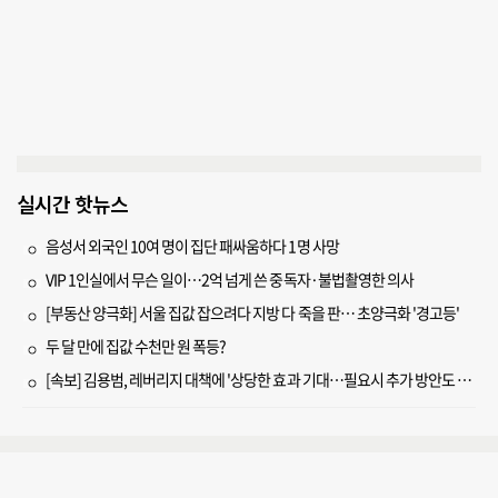
실시간 핫뉴스
음성서 외국인 10여 명이 집단 패싸움하다 1명 사망
VIP 1인실에서 무슨 일이…2억 넘게 쓴 중독자·불법촬영한 의사
[부동산 양극화] 서울 집값 잡으려다 지방 다 죽을 판… 초양극화 '경고등'
두 달 만에 집값 수천만 원 폭등?
[속보] 김용범, 레버리지 대책에 '상당한 효과 기대…필요시 추가 방안도 검토'