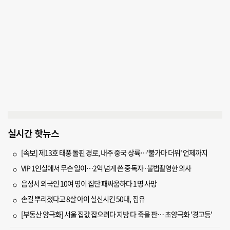
실시간 핫뉴스
[속보] 제13호 태풍 돌핀 경로, 내주 중국 상륙…'불가마 더위' 언제까지
VIP 1인실에서 무슨 일이…2억 넘게 쓴 중독자·불법촬영한 의사
음성서 외국인 10여 명이 집단 패싸움하다 1명 사망
손길 뿌리쳤다고 8살 아이 실신시킨 50대, 집유
[부동산 양극화] 서울 집값 잡으려다 지방 다 죽을 판… 초양극화 '경고등'