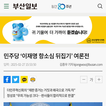
민주당 ‘이재명 항소심 뒤집기’ 여론전
입력 : 2025-02-27 15:53:50
김종우 기자 kjongwoo@busan.com
가
더민주혁신회의 “재판 증거는 거짓과 왜곡으로 가득 차”
정성호 “무죄 가능성 크다…판사들이 합리적으로 판결”