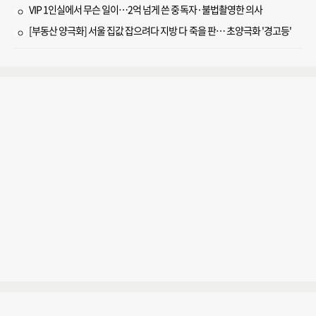
VIP 1인실에서 무슨 일이…2억 넘게 쓴 중독자·불법촬영한 의사
[부동산 양극화] 서울 집값 잡으려다 지방 다 죽을 판… 초양극화 '경고등'