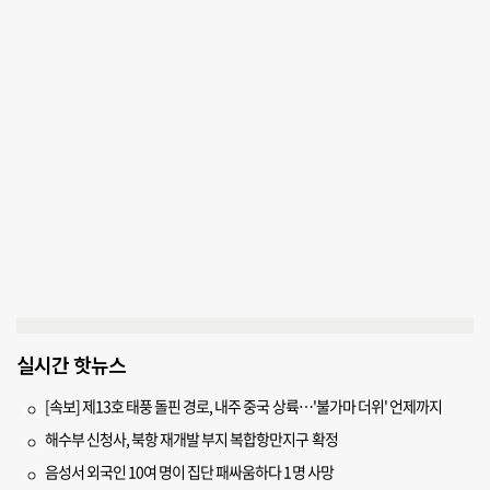
실시간 핫뉴스
[속보] 제13호 태풍 돌핀 경로, 내주 중국 상륙…'불가마 더위' 언제까지
해수부 신청사, 북항 재개발 부지 복합항만지구 확정
음성서 외국인 10여 명이 집단 패싸움하다 1명 사망