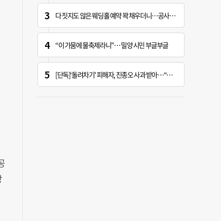
다 짓지도 않은 웨딩홀 예약 꽉 채우더니…공사 지연에 ‘대혼란’
“이 가뭄에 물축제라니”… 밀양 시민 부글부글
[단독]‘돌려차기’ 피해자, 진종오 사과 받아…“피해자들 지켜주세요”
공
장