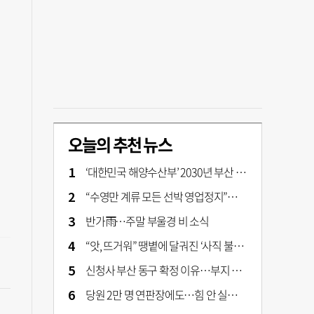
오늘의 추천 뉴스
‘대한민국 해양수산부’ 2030년 부산 북항시대 연다
“수영만 계류 모든 선박 영업정지”… 재개발 속도전
반가雨…주말 부울경 비 소식
“앗, 뜨거워” 땡볕에 달궈진 ‘사직 불가마’ 관중석 무려 70도
신청사 부산 동구 확정 이유…부지 용이성·접근성·집적 가능성이 운명 갈랐다 [해수부 북항 시대]
당원 2만 명 연판장에도…힘 안 실리는 ‘장동혁 사퇴’ 공세