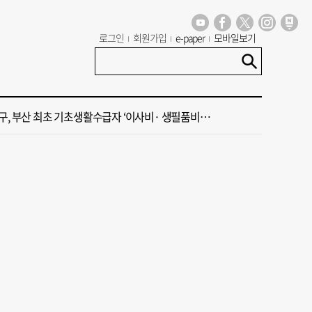
 부산공동어시장 현대화 사업 현장서 오염토 발견
로그인
회원가입
e-paper
모바일보기
신청사, 북항 재개발 부지 복합항만지구 확정
구, 부산 최초 기초생활수급자 ‘이사비· 생필품비’ 지원
주말 부울경 비 소식
·45년 국밥… 노포 맛집이 키운 골목시장 [골목시장, 다시 장날]
 부산공동어시장 현대화 사업 현장서 오염토 발견
신청사, 북항 재개발 부지 복합항만지구 확정