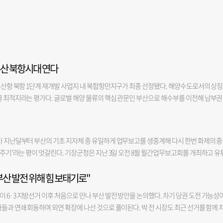
부산 북항시대 연다
 부산항 북항 1단계 재개발 사업지 내 복합항만지구가 최종 선정됐다. 해양수도로서의 상
끌 최적지라는 평가다. 글로벌 해양 물류의 핵심 관문인 부산으로 해수부를 이전해 남부권
를 극대화하겠다는 정부의 구상이 본격화된다. 해양수산부는 지난달 29일부터 사흘간 부
 심사한 결과, 동구가 제안한 초량동 1270번지 일대 북항 1단계 재개발 부지 복합항
다고 6일 밝혔다. 해당 부지는 현재 부산국제여객터미널 주차장으로 쓰이고 있다. 이번 공모
가 지난달부터 부산의 기초 지자체 중 유일하게 업무보고를 생중계해 다시 한번 화제의 
0㎡), 남구(용당동 국유지·3만 1000㎡), 중구(북항 재개발지역 내 해양문화지구·1만 350
망신주기’라는 평이 엇갈린다. 기장군청은 지난 3일 오전 8월 월간업무보고회를 개최하고 유
 구체적인 건물 규모나 총사업비는 타 부처 협의 등을 거쳐 향후 확정될 예정이다. 류종영 
 160억 원이 투입되는 강소형 스마트도시 조성 사업을 ‘부실 사례’로 지목하며 정확한 
와의 총사업비 협의 등이 남아 있어 구체적인 예산 및 건물 규모는 추후 발표할 예정”이
산 발전 위해 힘 보태기로"
 군수는 “‘왕복 4차로를 낼 공간이 없는 것 아니냐’고 몇 번을 물었는데 담당 팀장은 ‘충
로 체감할 수 있도록 조성할 계획”이라고 말했다. 동구가 제출한 제안은 부지 확보의 
담당 팀장은 ‘차선이 안 나오겠네요’라고 했다”면서 “그래서 ‘사업이 안 되는데 어떻게 
 등 전 평가 항목에서 높은 점수를 받았다. 대상 부지는 현재 재개발 사업 시행사인 부산항
 6·3 지방선거 이후 처음으로 만나 부산 발전 방안을 논의했다. 차기 당권 도전 가능성
하니 ‘다른 사업으로 돌리면 된다. 국비만 확보하면 된다’고 계속 우겼다”고 말했다. 한 
권이 해수부로 귀속될 예정이다. 더욱이 상업지역에 해당해 별도의 지구단위계획 변경 절차를
들과 연쇄 회동하며 외연 확장에 나선 것으로 풀이된다. 박 전 시장도 최근 선거를 함께 
린 영상은 5일 기준 50만 회가 넘는 조회수를 기록했다. 영상에는 긍정적인 평가가 담긴 
폭 줄일 수 있다. 제시된 후보지 중 가장 넓은 면적을 확보했다는 점도 강점이다. 애초에 
폭을 넓히는 모습이다. 5일 정치권에 따르면 안 의원은 지난 4일 서울 모처에서 박 전 시