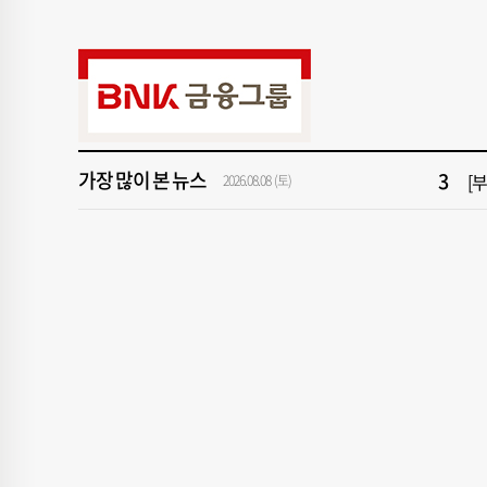
9
서
1
창
3
[
가장 많이 본 뉴스
5
[
2026.08.08 (토)
7
회
9
서
1
창