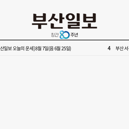
10
면1번가 상권활성화, 금정구 용역 그대로 ‘복붙’
[단독]
2
원 파크골프장 일찍 개장했더니 새벽부터 ‘문전성시’
해수부 
4
부산일보 오늘의 운세] 8월 7일(음 6월 25일)
부산 서
6
부산일보 오늘의 운세] 8월 6일(음 6월 24일)
반가雨…
8
복세 꺾인 ‘부산 아파트 시장’ 청약 미달·미분양 심화
43년 통닭
10
면1번가 상권활성화, 금정구 용역 그대로 ‘복붙’
[단독]
2
원 파크골프장 일찍 개장했더니 새벽부터 ‘문전성시’
해수부 