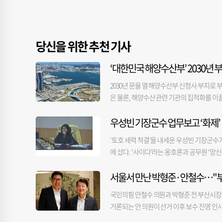
당신을 위한 추천 기사
‘대한민국 해양수산부’ 2030년 
2030년 문을 열 해양수산부 신청사 부지로
은 물론, 해양수산 관련 기관의 집적화를 이
양 거점을 구축하고, 관련 기관과의 시너지
우성빈 기장군수 업무보고 ‘화제’
내 기초지방자치단체로부터 제안서를 접수 받아
구(7만 2456㎡)를 신청사 부지로 확정했
‘토호 세력 척결’을 내세운 우성빈 기장군수
동구 외에도 강서구(명지동 상업부지·1만 940
에 섰다. ‘사이다’라는 옹호론과 공무원 ‘
㎡)가 참여해 유치 경쟁을 벌였다. 신청사의
브로 생중계했다. 이날 우 군수가 국비와 군비
수부 대변인은 이날 정례브리핑에서 “타 부처
서울서 만난 박형준·안철수…"부
계획 수립을 강조하는 장면이 화제가 됐다. 우
면서도 “시민들이 해양수도를 상징하는 건축물
가능하다’고 답하길래 용궁사에 직접 가보니 
이성, 타 기관과의 집적 가능성, 교통 접근성
국민의힘 안철수 의원과 박형준 전 부산시장이
를 받고 군비를 투입하겠느냐. 중단하라’고 말
공사(BPA) 소유지만, 사업 완공 후 소유
거론되는 안 의원이 선거 이후 보수 진영 인사
역 방송사가 해당 장면을 편집해 유튜브에 올
치지 않아도 돼 행정적 부담과 소요 시간을 대
렀던 인사들과 잇달아 만나며 보수진영 내 보