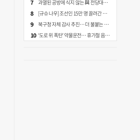
과열된 공방에 식지 않는 與 전당대회… 호남·수도권 집중하는 후보들
[규슈 나우] 조선인 15만 명 끌려간 치쿠호 탄광… 대를 이은 진실 캐기
북구청 자체 감사 추진… 더 불붙는 북구 신청사 갈등
‘도로 위 폭탄’ 약물운전… 휴가철 음주와 병행 단속 [교통안전, 시민이 만든다]