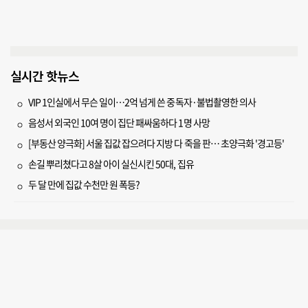
실시간 핫뉴스
VIP 1인실에서 무슨 일이…2억 넘게 쓴 중독자·불법촬영한 의사
음성서 외국인 10여 명이 집단 패싸움하다 1명 사망
[부동산 양극화] 서울 집값 잡으려다 지방 다 죽을 판… 초양극화 '경고등'
손길 뿌리쳤다고 8살 아이 실신시킨 50대, 집유
두 달 만에 집값 수천만 원 폭등?