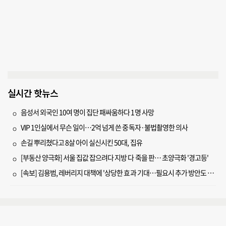
실시간 핫뉴스
음성서 외국인 10여 명이 집단 패싸움하다 1명 사망
VIP 1인실에서 무슨 일이…2억 넘게 쓴 중독자·불법촬영한 의사
손길 뿌리쳤다고 8살 아이 실신시킨 50대, 집유
[부동산 양극화] 서울 집값 잡으려다 지방 다 죽을 판… 초양극화 '경고등'
[속보] 김용범, 레버리지 대책에 '상당한 효과 기대…필요시 추가 방안도 검토'