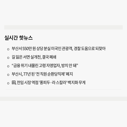
실시간 핫뉴스
부산서 550만 원 상당 분실 미국인 관광객, 경찰 도움으로 되찾아
길 잃은 서면 실개천, 결국 폐쇄
“금융 위기 내몰린 고령 자영업자, 방치 안 돼”
부산시, 77년 된 ‘전 직원 순환당직제’ 폐지
田, 전임 시장 역점 '퐁피두·라 스칼라' 백지화 무게