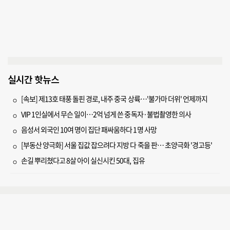
실시간 핫뉴스
[속보] 제13호 태풍 돌핀 경로, 내주 중국 상륙…'불가마 더위' 언제까지
VIP 1인실에서 무슨 일이…2억 넘게 쓴 중독자·불법촬영한 의사
음성서 외국인 10여 명이 집단 패싸움하다 1명 사망
[부동산 양극화] 서울 집값 잡으려다 지방 다 죽을 판… 초양극화 '경고등'
손길 뿌리쳤다고 8살 아이 실신시킨 50대, 집유