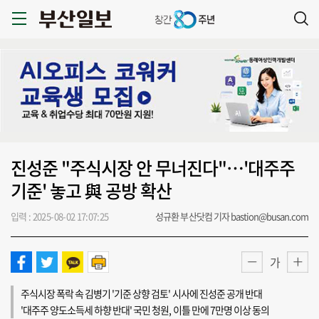
진성준 "주식시장 안 무너진다"…'대주주
기준' 놓고 與 공방 확산
입력 : 2025-08-02 17:07:25
성규환 부산닷컴 기자 bastion@busan.com
가
주식시장 폭락 속 김병기 '기준 상향 검토' 시사에 진성준 공개 반대
'대주주 양도소득세 하향 반대' 국민 청원, 이틀 만에 7만명 이상 동의