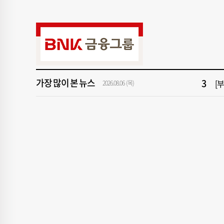
9
“
1
[속
3
[
가장 많이 본 뉴스
2026.08.06 (목)
5
'
7
2
9
“
1
[속