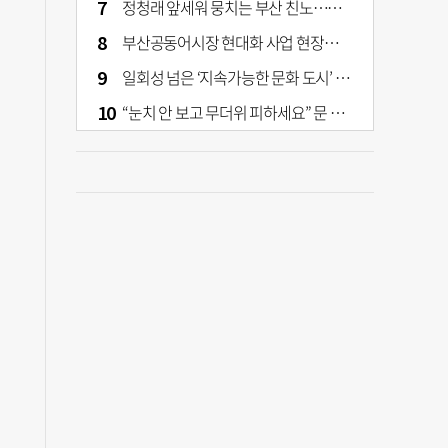
정청래 앞세워 뭉치는 부산 친노…전대 결과가 부산 민주 세력 판도 바꾼다
부산공동어시장 현대화 사업 현장서 오염토 발견
일회성 넘은 ‘지속가능한 문화 도시’ 원동력은 시민 지지 [부산은 열려 있다]
“눈치 안 보고 무더위 피하세요” 문 활짝 연 은행·마트