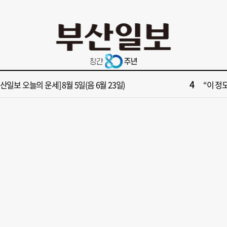
10
부산 영도등대서 꿈같은 하룻밤!”…영도등대 숙소 특별 개방
창업 반
2
보] 폭염 부추기는 제13호 태풍 '돌핀' 이동경로 유동적…북쪽으로 꺾일까
[속보]
4
부산일보 오늘의 운세] 8월 5일(음 6월 23일)
“이 정
6
구포시장 가이드' 자처한 한동훈…'구포데이'로 북구 알리기 총력
‘불가마
8
028년 첫삽 뜬다더니… ‘범천기지창’ 다시 원점
울산 원
10
부산 영도등대서 꿈같은 하룻밤!”…영도등대 숙소 특별 개방
창업 반
2
보] 폭염 부추기는 제13호 태풍 '돌핀' 이동경로 유동적…북쪽으로 꺾일까
[속보]