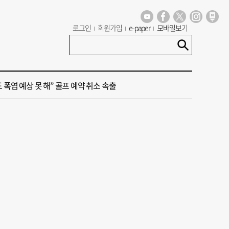
세기 만에 노조 생긴 두 기업, 닮은 꼴 노사 갈등
로그인
회원가입
e-paper
모바일보기
 극우성향 단체 '신남성연대' 대표 숨진 채 발견
도 폭염 예상 못 해” 골프 예약 취소 속출
 부산’ 식히려면 꽉 막힌 바람길 53곳 열어라
룸촌 덮친 페인트 공장 화재…1명 사망·1명 중상
세기 만에 노조 생긴 두 기업, 닮은 꼴 노사 갈등
 극우성향 단체 '신남성연대' 대표 숨진 채 발견