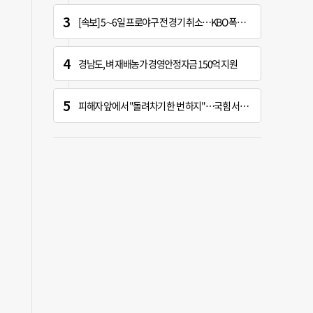
[속보] 5∼6일 프로야구 전 경기 취소…KBO 폭염 긴급대책 회의 개최
경남도, 벼 재배농가 경영안정자금 150억 지원
피해자 앞에서 "돌려차기 한 번 하지"…국힘 서범수 황당한 망언