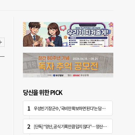
당신을 위한 PICK
우성빈 기장군수, '국비만 확보하면 된다'는 담당자에 "국비는 국민의 혈세" 지적
[단독] “양산, 공식 기록만큼 덥지 않다”… 양산시, 기상청에 관측장비 이동 요청