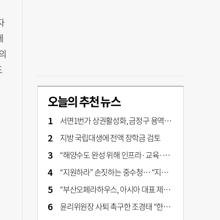
자
에
의
도
오늘의 추천 뉴스
서면1번가 상권활성화, 금정구 용역 그대로 ‘복붙’
지방 국립대생에 전액 장학금 검토
“해양수도 완성 위해 인프라·교육·세제 등 전방위 지원”…부산해양수도특별법’ 개정안 발의
“지원하라” 손짓하는 중수청… “지켜보자” 머뭇대는 검찰
“부산오페라하우스, 아시아 대표 제작 극장 지향해야”
윤리위원장 사퇴 촉구한 조경태 “한동훈 제명 철회해야”