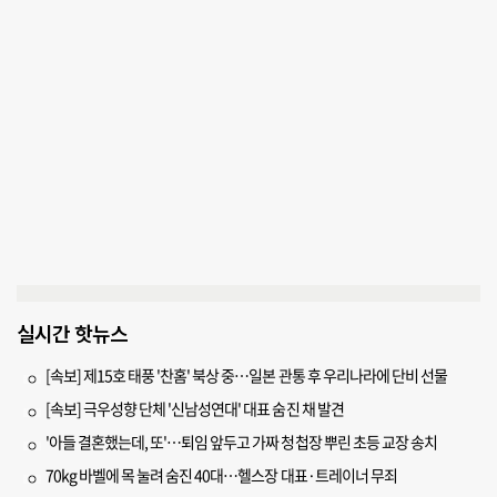
실시간 핫뉴스
[속보] 제15호 태풍 '찬홈' 북상 중…일본 관통 후 우리나라에 단비 선물
[속보] 극우성향 단체 '신남성연대' 대표 숨진 채 발견
'아들 결혼했는데, 또'…퇴임 앞두고 가짜 청첩장 뿌린 초등 교장 송치
70kg 바벨에 목 눌려 숨진 40대…헬스장 대표·트레이너 무죄