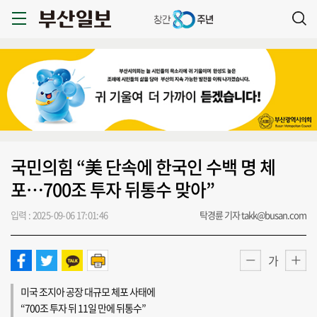
국민의힘 “美 단속에 한국인 수백 명 체
포…700조 투자 뒤통수 맞아”
입력 : 2025-09-06 17:01:46
탁경륜 기자 takk@busan.com
가
미국 조지아 공장 대규모 체포 사태에
“700조 투자 뒤 11일 만에 뒤통수”