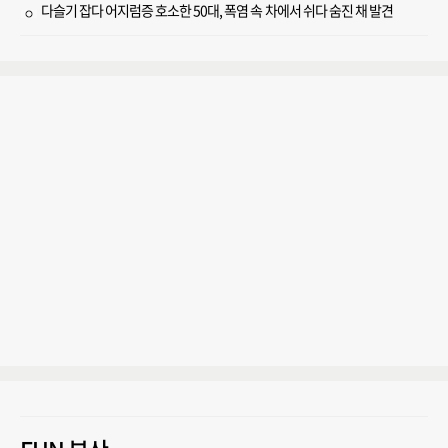
다슬기 잡다 어지럼증 호소한 50대, 폭염 속 차에서 쉬다 숨진 채 발견