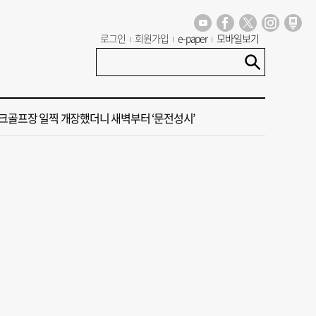
 부산공동어시장 현대화 사업 현장서 오염토 발견
로그인
회원가입
e-paper
모바일보기
신청사, 북항 재개발 부지 복합항만지구 확정
크골프장 일찍 개장했더니 새벽부터 ‘문전성시’
 오늘의 운세] 8월 6일(음 6월 24일)
꺾인 ‘부산 아파트 시장’ 청약 미달·미분양 심화
 부산공동어시장 현대화 사업 현장서 오염토 발견
신청사, 북항 재개발 부지 복합항만지구 확정