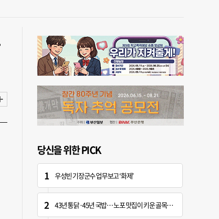
논
당신을 위한 PICK
우성빈 기장군수 업무보고 ‘화제’
43년 통닭·45년 국밥… 노포 맛집이 키운 골목시장 [골목시장, 다시 장날]