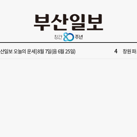
10
면1번가 상권활성화, 금정구 용역 그대로 ‘복붙’
[단독]
2
보] 제13호 태풍 돌핀 경로, 내주 중국 상륙…'불가마 더위' 언제까지
해수부 
4
부산일보 오늘의 운세] 8월 7일(음 6월 25일)
창원 파
6
부산일보 오늘의 운세] 8월 5일(음 6월 23일)
[부산일보
8
가雨…주말 부울경 비 소식
회복세 
10
면1번가 상권활성화, 금정구 용역 그대로 ‘복붙’
[단독]
2
보] 제13호 태풍 돌핀 경로, 내주 중국 상륙…'불가마 더위' 언제까지
해수부 