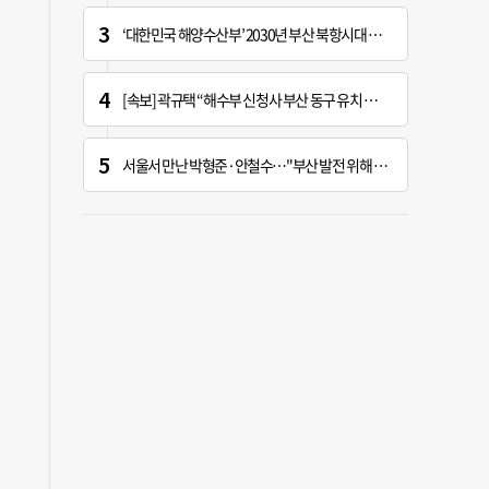
‘대한민국 해양수산부’ 2030년 부산 북항시대 연다
[속보] 곽규택 “해수부 신청사 부산 동구 유치 환영…해양 중심지 완성할 것”
서울서 만난 박형준·안철수…"부산 발전 위해 힘 보태기로"