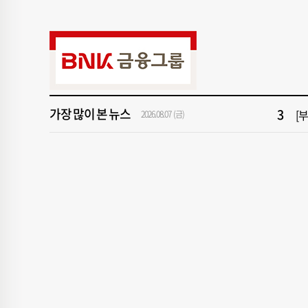
9
서
1
[속
3
[
가장 많이 본 뉴스
5
[
2026.08.07 (금)
7
반
9
서
1
[속