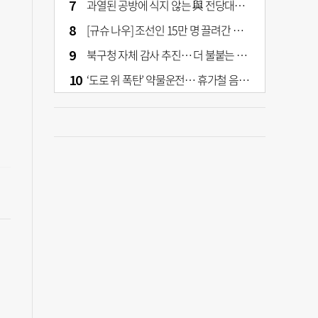
과열된 공방에 식지 않는 與 전당대회… 호남·수도권 집중하는 후보들
[규슈 나우] 조선인 15만 명 끌려간 치쿠호 탄광… 대를 이은 진실 캐기
북구청 자체 감사 추진… 더 불붙는 북구 신청사 갈등
‘도로 위 폭탄’ 약물운전… 휴가철 음주와 병행 단속 [교통안전, 시민이 만든다]