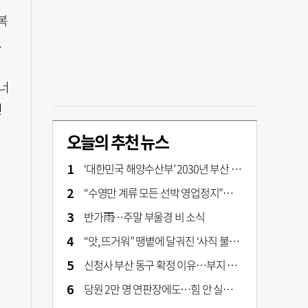
복
.
너
련
오늘의 추천 뉴스
‘대한민국 해양수산부’ 2030년 부산 북항시대 연다
“수영만 계류 모든 선박 영업정지”… 재개발 속도전
반가雨…주말 부울경 비 소식
“앗, 뜨거워” 땡볕에 달궈진 ‘사직 불가마’ 관중석 무려 70도
신청사 부산 동구 확정 이유…부지 용이성·접근성·집적 가능성이 운명 갈랐다 [해수부 북항 시대]
당원 2만 명 연판장에도…힘 안 실리는 ‘장동혁 사퇴’ 공세