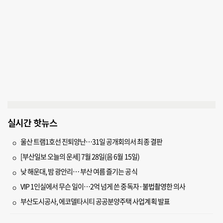
실시간 핫뉴스
울산 트램1호선 진퇴양난…31일 공개회의서 최종 결판
[부산일보 오늘의 운세] 7월 28일(음 6월 15일)
낮 해운대, 밤 광안리… 부산 여름 즐기는 공식
VIP 1인실에서 무슨 일이…2억 넘게 쓴 중독자·불법촬영한 의사
부산도시공사, 에코델타시티 공공분양주택 사업계획 발표