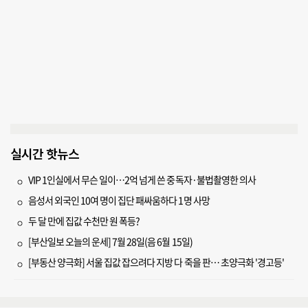
실시간 핫뉴스
VIP 1인실에서 무슨 일이…2억 넘게 쓴 중독자·불법촬영한 의사
음성서 외국인 10여 명이 집단 패싸움하다 1명 사망
두 달 만에 집값 수천만 원 폭등?
[부산일보 오늘의 운세] 7월 28일(음 6월 15일)
[부동산 양극화] 서울 집값 잡으려다 지방 다 죽을 판… 초양극화 '경고등'