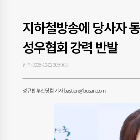
지하철방송에 당사자 동의
성우협회 강력 반발
입력 : 2025-10-02 20:50:03
성규환 부산닷컴 기자 bastion@busan.com