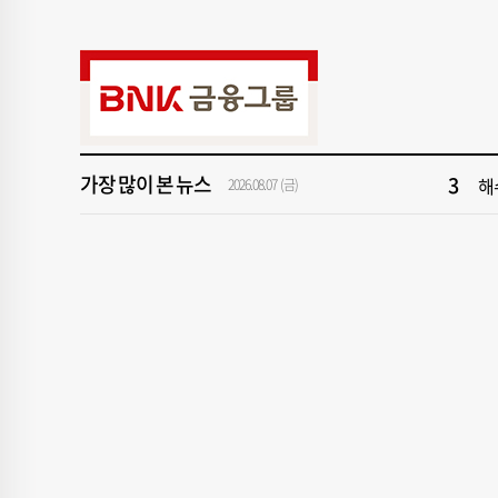
9
‘
1
[속
3
해
가장 많이 본 뉴스
5
[
2026.08.07 (금)
7
창
9
‘
1
[속