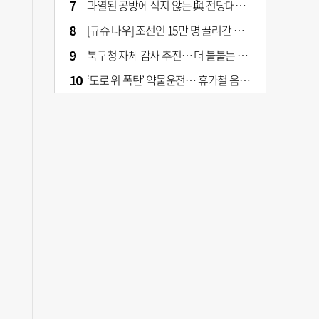
과열된 공방에 식지 않는 與 전당대회… 호남·수도권 집중하는 후보들
[규슈 나우] 조선인 15만 명 끌려간 치쿠호 탄광… 대를 이은 진실 캐기
북구청 자체 감사 추진… 더 불붙는 북구 신청사 갈등
‘도로 위 폭탄’ 약물운전… 휴가철 음주와 병행 단속 [교통안전, 시민이 만든다]