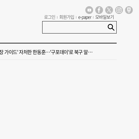
년 첫삽 뜬다더니… ‘범천기지창’ 다시 원점
로그인
회원가입
e-paper
모바일보기
혼했는데, 또"…퇴임 앞두고 가짜 청첩장 뿌린 초등 교장 송치
 가이드' 자처한 한동훈…'구포데이'로 북구 알리기 총력
 오늘의 운세] 8월 7일(음 6월 25일)
 오늘의 운세] 8월 6일(음 6월 24일)
년 첫삽 뜬다더니… ‘범천기지창’ 다시 원점
혼했는데, 또"…퇴임 앞두고 가짜 청첩장 뿌린 초등 교장 송치