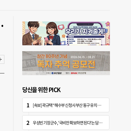
…
당신을 위한 PICK
[속보] 곽규택 “해수부 신청사 부산 동구 유치 환영…해양 중심지 완성할 것”
우성빈 기장군수, '국비만 확보하면 된다'는 담당자에 "국비는 국민의 혈세" 지적