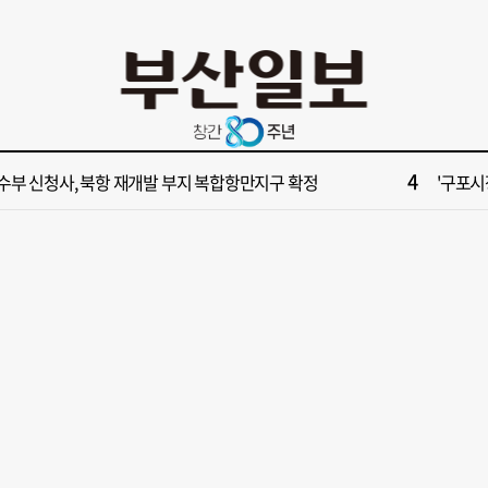
10
불가마 부산’ 식히려면 꽉 막힌 바람길 53곳 열어라
2028
2
보] 제13호 태풍 돌핀 경로, 내주 중국 상륙…'불가마 더위' 언제까지
"아들 결
4
수부 신청사, 북항 재개발 부지 복합항만지구 확정
'구포시장
6
부산일보 오늘의 운세] 8월 5일(음 6월 23일)
[부산일보
8
업 반세기 만에 노조 생긴 두 기업, 닮은 꼴 노사 갈등
[부산일보
10
불가마 부산’ 식히려면 꽉 막힌 바람길 53곳 열어라
2028
2
보] 제13호 태풍 돌핀 경로, 내주 중국 상륙…'불가마 더위' 언제까지
"아들 결