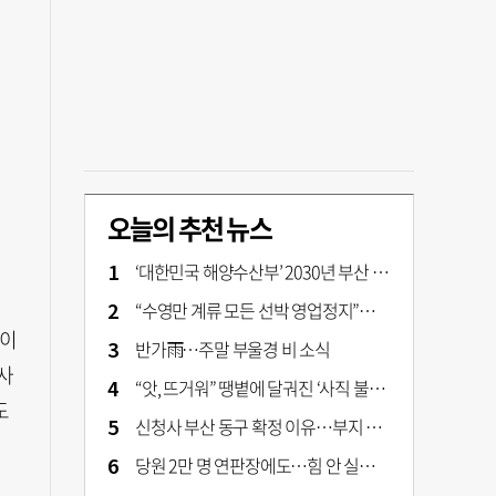
오늘의 추천 뉴스
‘대한민국 해양수산부’ 2030년 부산 북항시대 연다
“수영만 계류 모든 선박 영업정지”… 재개발 속도전
없이
반가雨…주말 부울경 비 소식
사
“앗, 뜨거워” 땡볕에 달궈진 ‘사직 불가마’ 관중석 무려 70도
도
신청사 부산 동구 확정 이유…부지 용이성·접근성·집적 가능성이 운명 갈랐다 [해수부 북항 시대]
당원 2만 명 연판장에도…힘 안 실리는 ‘장동혁 사퇴’ 공세