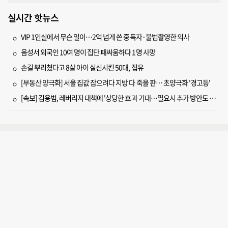
실시간 핫뉴스
VIP 1인실에서 무슨 일이…2억 넘게 쓴 중독자·불법촬영한 의사
음성서 외국인 10여 명이 집단 패싸움하다 1명 사망
손길 뿌리쳤다고 8살 아이 실신시킨 50대, 집유
[부동산 양극화] 서울 집값 잡으려다 지방 다 죽을 판… 초양극화 '경고등'
[속보] 김용범, 레버리지 대책에 '상당한 효과 기대…필요시 추가 방안도 검토'