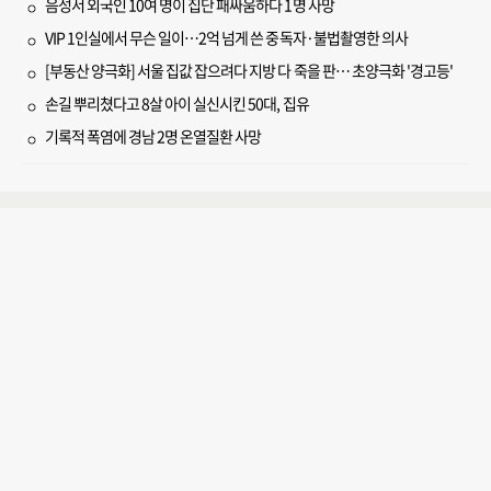
음성서 외국인 10여 명이 집단 패싸움하다 1명 사망
VIP 1인실에서 무슨 일이…2억 넘게 쓴 중독자·불법촬영한 의사
[부동산 양극화] 서울 집값 잡으려다 지방 다 죽을 판… 초양극화 '경고등'
손길 뿌리쳤다고 8살 아이 실신시킨 50대, 집유
기록적 폭염에 경남 2명 온열질환 사망