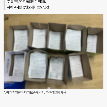
‘깡통주택’으로 돌려막기 임대업
허위 고지한 공인중개사 등도 입건
A 씨가 계약한 임대차보증계약서. 부산경찰청 제공