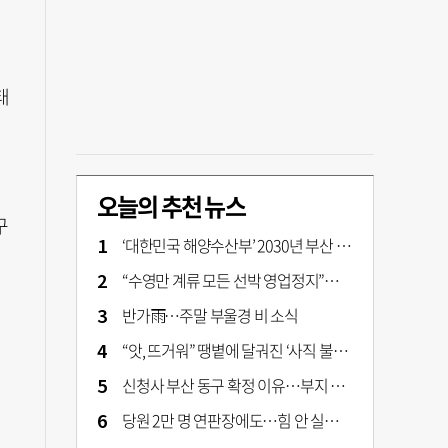
외
태
오늘의 추천 뉴스
구
‘대한민국 해양수산부’ 2030년 부산 북항시대 연다
“수영만 계류 모든 선박 영업정지”… 재개발 속도전
반가雨…주말 부울경 비 소식
“앗, 뜨거워” 땡볕에 달궈진 ‘사직 불가마’ 관중석 무려 70도
신청사 부산 동구 확정 이유…부지 용이성·접근성·집적 가능성이 운명 갈랐다 [해수부 북항 시대]
당원 2만 명 연판장에도…힘 안 실리는 ‘장동혁 사퇴’ 공세