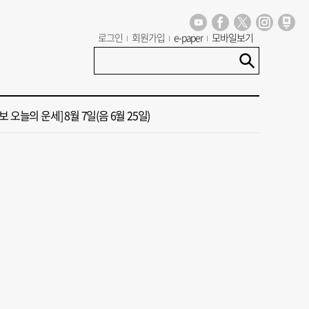
 부산서도 21대 대선 투표소 ‘특이 수치’ 발견
로그인
회원가입
e-paper
모바일보기
신청사, 북항 재개발 부지 복합항만지구 확정
 오늘의 운세] 8월 7일(음 6월 25일)
국 해양수산부’ 2030년 부산 북항시대 연다
 오늘의 운세] 8월 8일(음 6월 26일)
 부산서도 21대 대선 투표소 ‘특이 수치’ 발견
신청사, 북항 재개발 부지 복합항만지구 확정