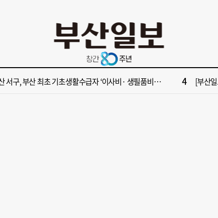
10
수부 청사 유치에 웃은 곽규택…희비 갈린 부산 의원들
[단독]
2
원 파크골프장 일찍 개장했더니 새벽부터 ‘문전성시’
해수부 
4
산 서구, 부산 최초 기초생활수급자 ‘이사비· 생필품비’ 지원
[부산일보
6
가雨…주말 부울경 비 소식
‘대한민
8
면1번가 상권활성화, 금정구 용역 그대로 ‘복붙’
[부산일보
10
수부 청사 유치에 웃은 곽규택…희비 갈린 부산 의원들
[단독]
2
원 파크골프장 일찍 개장했더니 새벽부터 ‘문전성시’
해수부 