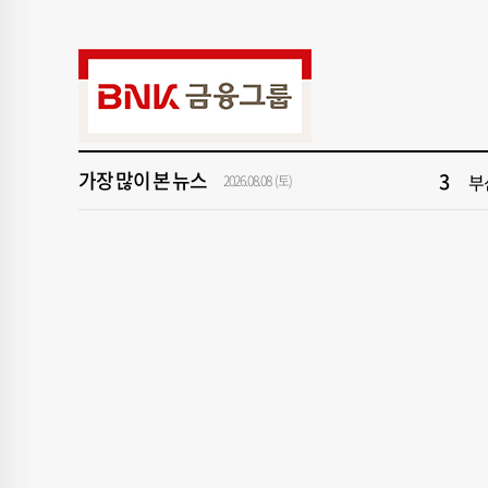
9
해
1
창
3
부
가장 많이 본 뉴스
2026.08.08 (토)
5
반
7
서
9
해
1
창