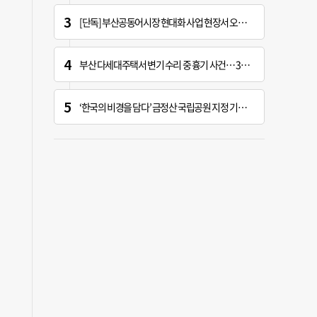
[단독] 부산공동어시장 현대화 사업 현장서 오염토 발견
부산 다세대주택서 변기 수리 중 흉기 사건… 30대 여성 현행범 체포
‘한국의 비경을 담다’ 금정산 국립공원 지정 기념 전시회