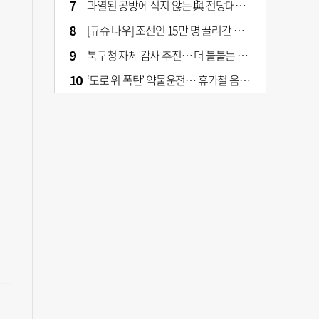
과열된 공방에 식지 않는 與 전당대회… 호남·수도권 집중하는 후보들
[규슈 나우] 조선인 15만 명 끌려간 치쿠호 탄광… 대를 이은 진실 캐기
북구청 자체 감사 추진… 더 불붙는 북구 신청사 갈등
‘도로 위 폭탄’ 약물운전… 휴가철 음주와 병행 단속 [교통안전, 시민이 만든다]