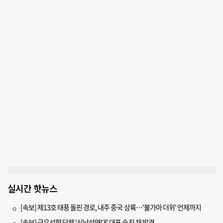
실시간 핫뉴스
[속보] 제13호 태풍 돌핀 경로, 내주 중국 상륙…'불가마 더위' 언제까지
[속보] 극우성향 단체 '신남성연대' 대표 숨진 채 발견