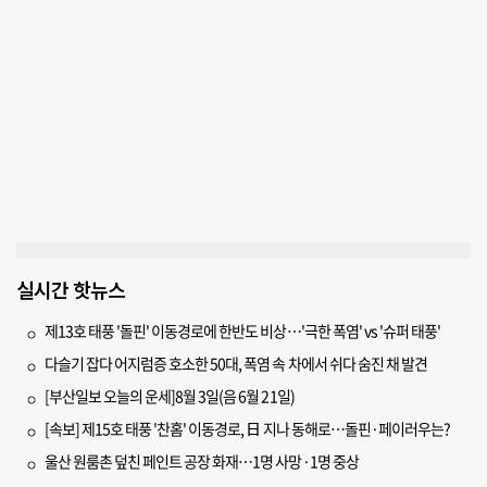
실시간 핫뉴스
제13호 태풍 '돌핀' 이동경로에 한반도 비상…'극한 폭염' vs '슈퍼 태풍'
다슬기 잡다 어지럼증 호소한 50대, 폭염 속 차에서 쉬다 숨진 채 발견
[부산일보 오늘의 운세]8월 3일(음 6월 21일)
[속보] 제15호 태풍 '찬홈' 이동경로, 日 지나 동해로…돌핀·페이러우는?
울산 원룸촌 덮친 페인트 공장 화재…1명 사망·1명 중상