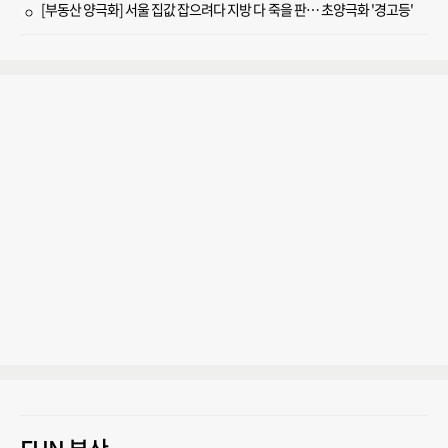
[부동산 양극화] 서울 집값 잡으려다 지방 다 죽을 판… 초양극화 '경고등'