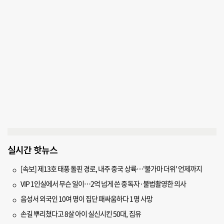
실시간 핫뉴스
[속보] 제13호 태풍 돌핀 경로, 내주 중국 상륙…'불가마 더위' 언제까지
VIP 1인실에서 무슨 일이…2억 넘게 쓴 중독자·불법촬영한 의사
음성서 외국인 10여 명이 집단 패싸움하다 1명 사망
손길 뿌리쳤다고 8살 아이 실신시킨 50대, 집유