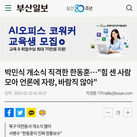
박민식 개소식 직격한 한동훈…"힘 센 사람
모아 언론에 자랑, 바람직 않아"
입력 : 2026-05-10 16:36:07
탁경륜 기자 takk@busan.com
가
북구 덕천동서 개소식 열어
서병수 “한동훈이 진짜 정통보수”