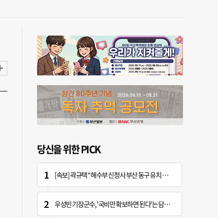
당신을 위한 PICK
[속보] 곽규택 “해수부 신청사 부산 동구 유치 환영…해양 중심지 완성할 것”
우성빈 기장군수, '국비만 확보하면 된다'는 담당자에 "국비는 국민의 혈세" 지적