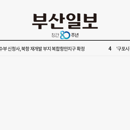
10
불가마 부산’ 식히려면 꽉 막힌 바람길 53곳 열어라
2028
2
보] 제13호 태풍 돌핀 경로, 내주 중국 상륙…'불가마 더위' 언제까지
"아들 결
4
수부 신청사, 북항 재개발 부지 복합항만지구 확정
'구포시장
6
부산일보 오늘의 운세] 8월 5일(음 6월 23일)
[부산일보
8
업 반세기 만에 노조 생긴 두 기업, 닮은 꼴 노사 갈등
[부산일보
10
불가마 부산’ 식히려면 꽉 막힌 바람길 53곳 열어라
2028
2
보] 제13호 태풍 돌핀 경로, 내주 중국 상륙…'불가마 더위' 언제까지
"아들 결