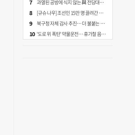
과열된 공방에 식지 않는 與 전당대회… 호남·수도권 집중하는 후보들
[규슈 나우] 조선인 15만 명 끌려간 치쿠호 탄광… 대를 이은 진실 캐기
북구청 자체 감사 추진… 더 불붙는 북구 신청사 갈등
‘도로 위 폭탄’ 약물운전… 휴가철 음주와 병행 단속 [교통안전, 시민이 만든다]