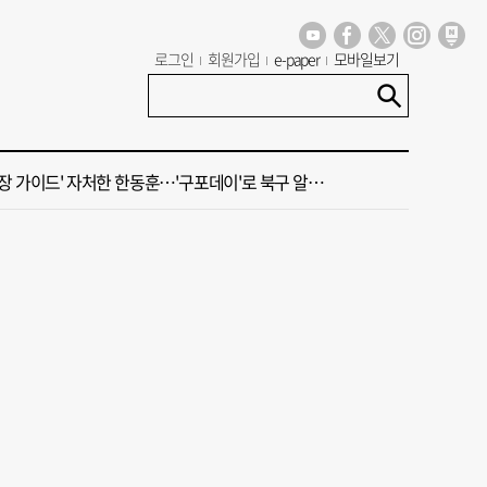
년 첫삽 뜬다더니… ‘범천기지창’ 다시 원점
로그인
회원가입
e-paper
모바일보기
혼했는데, 또"…퇴임 앞두고 가짜 청첩장 뿌린 초등 교장 송치
 가이드' 자처한 한동훈…'구포데이'로 북구 알리기 총력
 오늘의 운세] 8월 7일(음 6월 25일)
 오늘의 운세] 8월 6일(음 6월 24일)
년 첫삽 뜬다더니… ‘범천기지창’ 다시 원점
혼했는데, 또"…퇴임 앞두고 가짜 청첩장 뿌린 초등 교장 송치