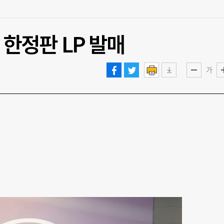
춰 한정판 LP 발매
가