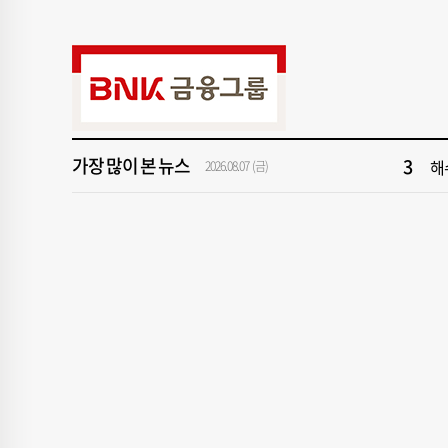
9
‘
1
[속
3
해
가장 많이 본 뉴스
5
[
2026.08.07 (금)
7
창
9
‘
1
[속