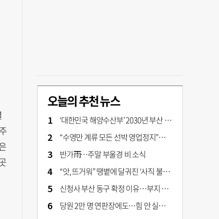
오늘의 추천 뉴스
열
‘대한민국 해양수산부’ 2030년 부산 북항시대 연다
호주
“수영만 계류 모든 선박 영업정지”… 재개발 속도전
움은
반가雨…주말 부울경 비 소식
곳
“앗, 뜨거워” 땡볕에 달궈진 ‘사직 불가마’ 관중석 무려 70도
신청사 부산 동구 확정 이유…부지 용이성·접근성·집적 가능성이 운명 갈랐다 [해수부 북항 시대]
당원 2만 명 연판장에도…힘 안 실리는 ‘장동혁 사퇴’ 공세