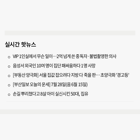
실시간 핫뉴스
VIP 1인실에서 무슨 일이…2억 넘게 쓴 중독자·불법촬영한 의사
음성서 외국인 10여 명이 집단 패싸움하다 1명 사망
[부동산 양극화] 서울 집값 잡으려다 지방 다 죽을 판… 초양극화 '경고등'
[부산일보 오늘의 운세] 7월 28일(음 6월 15일)
손길 뿌리쳤다고 8살 아이 실신시킨 50대, 집유