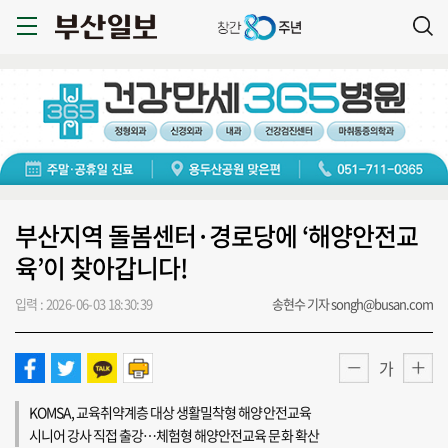
부산지역 돌봄센터·경로당에 ‘해양안전교
육’이 찾아갑니다!
입력 : 2026-06-03 18:30:39
송현수 기자 songh@busan.com
가
KOMSA, 교육취약계층 대상 생활밀착형 해양안전교육
시니어 강사 직접 출강…체험형 해양안전교육 문화 확산