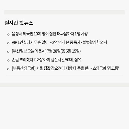
실시간 핫뉴스
음성서 외국인 10여 명이 집단 패싸움하다 1명 사망
VIP 1인실에서 무슨 일이…2억 넘게 쓴 중독자·불법촬영한 의사
[부산일보 오늘의 운세] 7월 28일(음 6월 15일)
손길 뿌리쳤다고 8살 아이 실신시킨 50대, 집유
[부동산 양극화] 서울 집값 잡으려다 지방 다 죽을 판… 초양극화 '경고등'