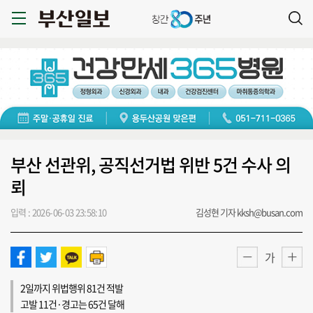
부산 선관위, 공직선거법 위반 5건 수사 의
뢰
입력 : 2026-06-03 23:58:10
김성현 기자 kksh@busan.com
가
2일까지 위법행위 81건 적발
고발 11건·경고는 65건 달해