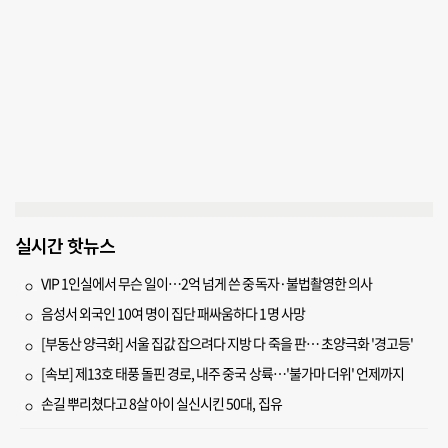
실시간 핫뉴스
VIP 1인실에서 무슨 일이…2억 넘게 쓴 중독자·불법촬영한 의사
음성서 외국인 10여 명이 집단 패싸움하다 1명 사망
[부동산 양극화] 서울 집값 잡으려다 지방 다 죽을 판… 초양극화 '경고등'
[속보] 제13호 태풍 돌핀 경로, 내주 중국 상륙…'불가마 더위' 언제까지
손길 뿌리쳤다고 8살 아이 실신시킨 50대, 집유