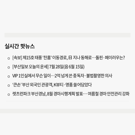
실시간 핫뉴스
[속보] 제15호 태풍 '찬홈' 이동경로, 日 지나 동해로…돌핀·페이러우는?
[부산일보 오늘의 운세] 7월 28일(음 6월 15일)
VIP 1인실에서 무슨 일이…2억 넘게 쓴 중독자·불법촬영한 의사
‘큰손’ 부산 외국인 관광객, K뷰티·명품 쓸어담았다
렛츠런파크 부산경남, 8월 경마시행계획 발표… 여름철 경마 안전관리 강화