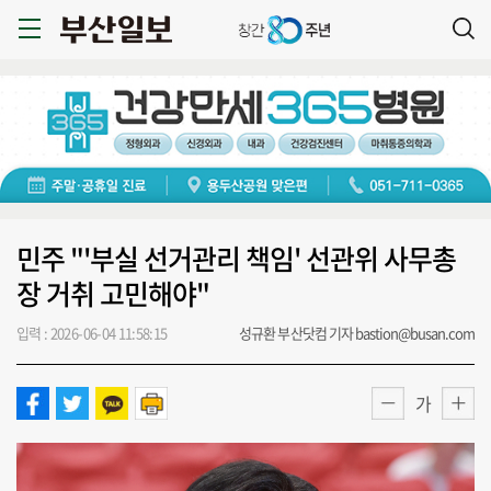
민주 "'부실 선거관리 책임' 선관위 사무총
장 거취 고민해야"
입력 : 2026-06-04 11:58:15
성규환 부산닷컴 기자 bastion@busan.com
가