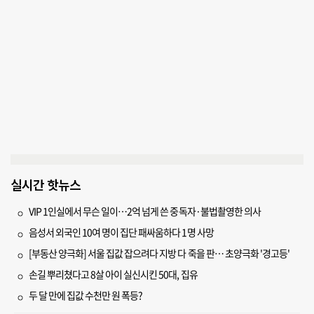
실시간 핫뉴스
VIP 1인실에서 무슨 일이…2억 넘게 쓴 중독자·불법촬영한 의사
음성서 외국인 10여 명이 집단 패싸움하다 1명 사망
[부동산 양극화] 서울 집값 잡으려다 지방 다 죽을 판… 초양극화 '경고등'
손길 뿌리쳤다고 8살 아이 실신시킨 50대, 집유
두 달 만에 집값 수천만 원 폭등?