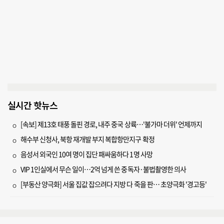
실시간 핫뉴스
[속보] 제13호 태풍 돌핀 경로, 내주 중국 상륙…'불가마 더위' 언제까지
해수부 신청사, 북항 재개발 부지 복합항만지구 확정
음성서 외국인 10여 명이 집단 패싸움하다 1명 사망
VIP 1인실에서 무슨 일이…2억 넘게 쓴 중독자·불법촬영한 의사
[부동산 양극화] 서울 집값 잡으려다 지방 다 죽을 판… 초양극화 '경고등'