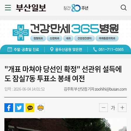
"개표 마쳐야 당선인 확정" 선관위 설득에
도 잠실7동 투표소 봉쇄 여전
입력 : 2026-06-04 14:01:52
김주희 부산닷컴 기자 zoohihi@busan.com
가