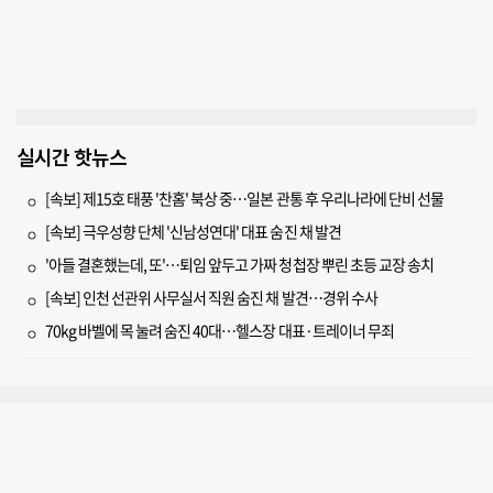
실시간 핫뉴스
[속보] 제15호 태풍 '찬홈' 북상 중…일본 관통 후 우리나라에 단비 선물
[속보] 극우성향 단체 '신남성연대' 대표 숨진 채 발견
'아들 결혼했는데, 또'…퇴임 앞두고 가짜 청첩장 뿌린 초등 교장 송치
[속보] 인천 선관위 사무실서 직원 숨진 채 발견…경위 수사
70kg 바벨에 목 눌려 숨진 40대…헬스장 대표·트레이너 무죄