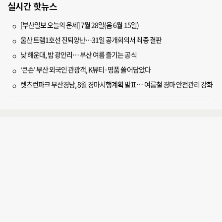
실시간 핫뉴스
[부산일보 오늘의 운세] 7월 28일(음 6월 15일)
울산 트램1호선 진퇴양난…31일 공개회의서 최종 결판
낮 해운대, 밤 광안리… 부산 여름 즐기는 공식
‘큰손’ 부산 외국인 관광객, K뷰티·명품 쓸어담았다
렛츠런파크 부산경남, 8월 경마시행계획 발표… 여름철 경마 안전관리 강화