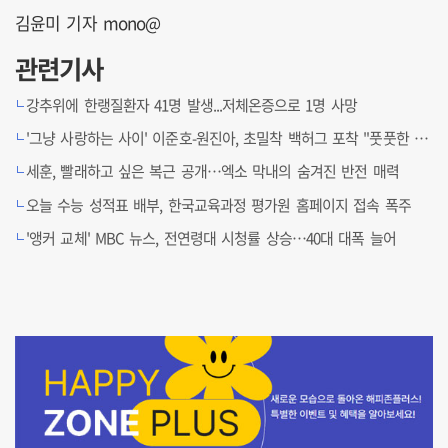
김윤미 기자 mono@
관련기사
강추위에 한랭질환자 41명 발생...저체온증으로 1명 사망
'그냥 사랑하는 사이' 이준호-원진아, 초밀착 백허그 포착 "풋풋한 케미"
세훈, 빨래하고 싶은 복근 공개…엑소 막내의 숨겨진 반전 매력
오늘 수능 성적표 배부, 한국교육과정 평가원 홈페이지 접속 폭주
'앵커 교체' MBC 뉴스, 전연령대 시청률 상승…40대 대폭 늘어