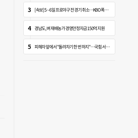
[속보] 5∼6일 프로야구 전 경기 취소…KBO 폭염 긴급대책 회의 개최
경남도, 벼 재배농가 경영안정자금 150억 지원
피해자 앞에서 "돌려차기 한 번 하지"…국힘 서범수 황당한 망언