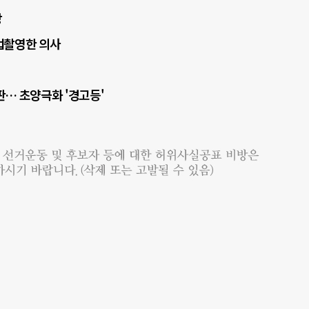
이 바람이 태백산맥을 넘으며 고온·건조해질 경우 서울·경기와 충청 등 서쪽 지역의 기
용은 중앙선거여론조사심의위원회 홈페이지를 참조하면 된다.
망
동풍을 직접 받는 강원·경북 동해안과 비구름이 유입되는 제주·남부 일부 지역은 낮 기온이
불법촬영한 의사
판… 초양극화 '경고등'