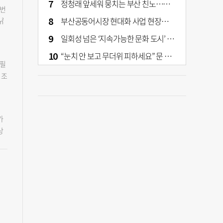
 모
정청래 앞세워 뭉치는 부산 친노…전대 결과가 부산 민주 세력 판도 바꾼다
금정
 번
가격
 용
부산공동어시장 현대화 사업 현장서 오염토 발견
㎡
비
정
 펌
일회성 넘은 ‘지속가능한 문화 도시’ 원동력은 시민 지지 [부산은 열려 있다]
역
하지
은
청
“눈치 안 보고 무더위 피하세요” 문 활짝 연 은행·마트
축한
보관
가뜩
 필
 8
겨졌
동산
 조
정구
 화
택자
.
고
질
국민
용역
2층
령대
힘
내
미
가
건
하
역
번
상
보
검
청
소방
 관
않는
내용
이
 더
개
낮았
이
'구
 있
북서
로
풍
%로
 직
걸
이
신뢰