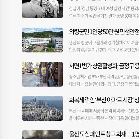
안 의원은 회동 후 자신의 SNS에 “박 전 
존 주택 수 기준을 살려둔 것이다. 예컨대, 현
경찰이 ‘경남 통영 60대 여성 살인 사건’ 용
큼, 다시 마주 앉으니 그때의 기억이 새삼 떠
제를 빼고 나면 30만 원이 된다. 그러나 20
오류 최소화 작업을 거친 결과 통영 60대 여성
역시 부산에서 태어나 자란 사람이라 부산은 
세가 140만 원, 4억일 때 224만 원, 3억일
과 국립과학수사원 교차 검증을 거친 분석 결
주셨지만, 다음에는 부산에서 다시 만나기로 
한 정책이 결과적으로 지역의 주택임대사업자
의령군민 1인당 50만 원 민생안
CCTV 영상은 실제보다 다소 과장돼 보이는 
였다. 이번 회동은 차기 당권 도전 가능성이
맞춤형 정책을 세웠어야 한다고 지적한다. 부
상을 공개한 결과 지난 2일 오후 8시까지 총
울시장과 오찬 회동을 했고, 지난달 21일에
경남 의령군이 고물가와 경기침체로 어려움을 
금 폭탄 정책은 거래 절벽, 전월세난 심화, 
무를 판단 중”이라고 말했다. 범인 검거 등 
들과 만남을 추진 중인 것으로 알려졌다. 
안정지원금을 지급한다. 의령군은 군민 2만 4
고 꼬집었다.
상금 기준은 1억 원 이하다. 경찰은 수사나
안 의원이 사실상 차기 당권을 염두에 두고 
대상은 올해 6월 30일 기준 의령군에 주민
지난 6월 10일 오전 6시 34분 통영시 도산면
있다. 박 전 시장은 지난 2일 울산에서 진
서면1번가 상권활성화, 금정구 용
되며, 지역 내에서 올해 말까지 사용할 수 있
가 같은 날 오전 2시 주택에 침입한 사실을 
했다. 이 자리에는 유영하·김기현·박대출·
소득케어 분야의 대표 사업이다. 이번 지원
은 사건 발생 직후 통영경찰서 형사팀과 경
중소벤처기업부와 부산시의 2027년 상권활
이 됐다. 지방선거 이후 몸을 낮춰온 박 전
유도해 골목상권과 전통시장에 활력을 불어넣을
신체 특징을 파악했다고 밝힌 이날을 기준으로
대상지 선정 논란에 휩싸였다. 금정구 용역
커지는 모습이다.
읍·면 주민센터에서 신청하면 현장에서 즉시
이 부족했다는 비판이 나온다. 부실한 용역
도 끝자리에 따른 요일제를 운영한다. 또 고
회복세 꺾인 ‘부산 아파트 시장’ 
제기된다. 부산진구청은 지난달 27일 구의회에
원활한 사업 추진을 위해 민생안정지원금 전담
일 밝혔다. 부산진구 서면1번가 자율상권구역
등 사전 준비를 마쳤다. 신청부터 지급, 사
부산 주택 매매 시장이 본격 하락세로 전환했
최대 5년간 총사업비 70억 원으로 다양한 사
안정지원금은 군민께 드린 약속을 실천하는 
을 비롯한 지방 부동산 시장이 더욱 얼어붙을
권 환경을 개선하고, 특화상품·브랜드 개발
에도 도움이 될 수 있도록 빈틈없이 추진하겠
더욱 커질 것으로 보인다. 5일 한국부동산원 등
를 위한 용역 결과가 제시됐다. 용역은 상권
울산 도심 페인트 창고 화재…1명
난달 -0.04%의 변동률을 보여준 데 이어 
의회에 보고된 관련 용역 결과 보고서를 검토