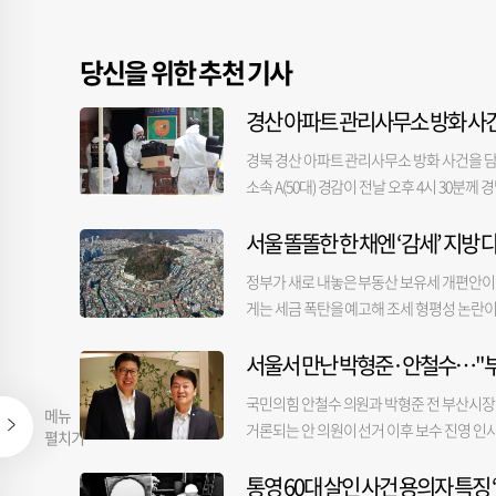
당신을 위한 추천 기사
경산 아파트 관리사무소 방화 사건
경북 경산 아파트 관리사무소 방화 사건을 담
소속 A(50대) 경감이 전날 오후 4시 30분
다는 가족들의 신고를 받고 휴대전화 위치 추
서울 똘똘한 한 채엔 ‘감세’ 지방 
지 않았으며, 현재까지 범죄 혐의점은 확인되
왔다. 경찰은 A 경감 사망 원인과 방화 사건
정부가 새로 내놓은 부동산 보유세 개편안이 서
난달 23일 오전 아파트 입주민인 70대가 
게는 세금 폭탄을 예고해 조세 형평성 논란이 일
사건이다. 경찰 관계자는 "창녕경찰서에서 
세 대상에서 제외되고, 30억 원(공시가 약 
서울서 만난 박형준·안철수…"부
시세 13억 원(공시가 9억 원)이 넘으면 오
방안에 따르면, 1세대 1주택자의 경우 주택가액
국민의힘 안철수 의원과 박형준 전 부산시장이
원(공시가 9억 원) 초과시 종부세가 부과된다.
메뉴
거론되는 안 의원이 선거 이후 보수 진영 인사
펼치기
다주택자는 현행 방침을 유지했다. 유지라
렀던 인사들과 잇달아 만나며 보수진영 내 보
세는 기하급수적으로 는다. 여기에 기본 재산
통영 60대 살인 사건 용의자 특징 ‘
오찬 회동을 가졌다. 안 의원은 6·3 지방선
는 지적에 따라 종부세 세율은 주택가액을 기