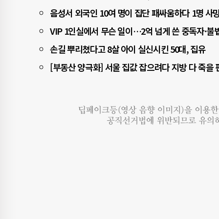
동하면 한반도에는 동풍이나 남동풍이 불어 
수준에 ±3.1%포인트다. 기타 자세한 내
음성서 외국인 10여 명이 집단 패싸움하다 1명 사
이 지금보다 더 오를 가능성이 있다. 반면 
시적으로 내려갈 수 있다.
VIP 1인실에서 무슨 일이…2억 넘게 쓴 중독자·
손길 뿌리쳤다고 8살 아이 실신시킨 50대, 집유
[부동산 양극화] 서울 집값 잡으려다 지방 다 죽을 