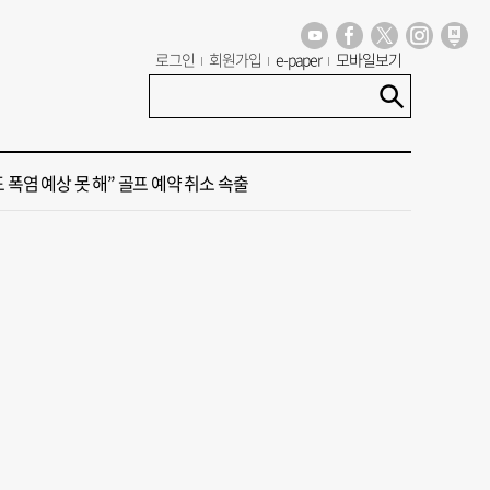
로그인
회원가입
e-paper
모바일보기
세기 만에 노조 생긴 두 기업, 닮은 꼴 노사 갈등
 극우성향 단체 '신남성연대' 대표 숨진 채 발견
도 폭염 예상 못 해” 골프 예약 취소 속출
 부산’ 식히려면 꽉 막힌 바람길 53곳 열어라
룸촌 덮친 페인트 공장 화재…1명 사망·1명 중상
세기 만에 노조 생긴 두 기업, 닮은 꼴 노사 갈등
 극우성향 단체 '신남성연대' 대표 숨진 채 발견