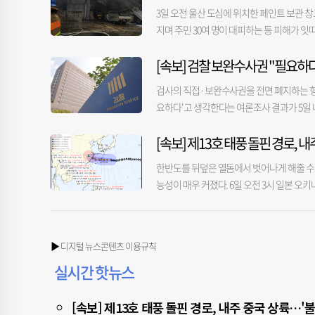
로 분석됐다. 부동산서베이는 7월 부산 부동산 시
용역을 진행한 업체는 앞서 금정구 자율상권구
3일 오전 울산 도심에 위치한 페인트 보관 창고
든 지역에서 하락했고 KB국민은행 조사에서도
구’라는 표현까지 그대로 남아 있었다. 부산진
지며 주민 30여 명이 대피하는 등 피해가 잇
상승세가 더욱 높아지고 있어 부산과의 가격 
역을 통해 제시된 사업 내용 역시 특화거리 조
(지상 2층) 규모의 페인트 자재 보관 창고에서
-0.37%로 하락폭이 가장 컸다. 사상구의
근거도 충분하지 않았다는 지적도 나온다. 구
[속보] 검찰 보완수사권 "필요하다
프차, 구조·구급차 등 장비 38대와 소방·경찰
중의 하나다. 7월의 부산 아파트 청약 경쟁률
만 구청은 당감 상권이 주요 상권과 떨어져 
화재 원인과 관련해 “건물 내부에서 지게차 
약률이 0.1 대 1에 그쳤고, 기장군 장안지구
검사의 직접·보완수사권을 전면 폐지하는 형
과정이 석연치 않다는 지적을 제기했다. 서면
돼 있어 급격히 불이 번진 것으로 보인다”고 밝
이나 미분양이 심각한 상황에서 6월에 이어 
요하다'고 생각한다는 여론조사 결과가 5일 나
월으로, 당시 서면1번가는 아직 자율상권구
다. 사망한 여성은 화재가 난 창고 우측에 인
학과 교수는 “지방 주요 도시들이 인구 유출
사한 결과, 응답자의 62.5%가 검사의 보완수사
는 상권 특성이 서로 다른 만큼 부산진구 현
재 현장이 도심 번화가인 삼산동 원룸촌 밀집
에 대한 징벌적 과세가 이뤄지면 지방 미분
[속보] 제13호 태풍 돌핀 경로,
검사의 보완수사권이 필요하다는 응답은 지지 
다”며 “용역에서 제시된 사업 내용은 금정구
양옆 건물로 옮겨붙으면서 인접 원룸과 빌라 주
것”이라고 우려했다. 한편, 한국부동산원이 
의힘 지지층에선 73.0%가 각각 보완수사권이
결과 보고서가 부실하고, 구청의 보고서 검수
에 고립돼 오도 가도 못하던 주민 1명은 출
한반도를 뒤덮은 열돔에서 벗어나게 해줄 수도
가 30대로 나타났다. 부산 30대의 매매 거래 건
지지층에서는 22.4%였다. 정치 성향별로는 
용과 틀을 그대로 가져와 부산진구 용역 결
터 높이로 치솟아 일대를 뒤덮으면서 시민들의
능성이 매우 커졌다. 6일 오전 3시 일본 오키
보다도 153건이나 많다. 이 대표는 “생애
다는 응답이 70.5%로 가장 높았다. 국민 
결과와 다르고, 서면1번가를 사업 대상지로 
났고 연기가 막 뿜어져 나오길래 곧바로 신고
하이 남서쪽에 상륙할 것으로 예상된다. 세력도
니 이들의 매수세가 강했던 것으로 분석된다”고
찰을 신뢰한다'는 응답은 48.1%, '신뢰하지
하유미 경제정책팀장은 “상권 활성화 사업 목표
당국은 펌프차 등 동원 장비를 유지하며 주변
련해 일본과 미국 등 관련국 예상도 기상청과
다'는 응답은 55.2%로 과반을 기록했다.
은 구별로 유사할 수밖에 없다”고 밝혔다. 
완전히 끝나는 대로 경찰 등과 합동 감식을 벌
위가 끝나지는 않을 것이란 전망이 지배적이다. 
정안을 의결했다. 이 법안은 이재명 대통령이
▶ 디지털 뉴스콘텐츠 이용규칙
고, 서면1번가는 부산진구 내 유일하게 조합
날 김상욱 울산시장은 화재 현장을 찾아 소방
지라'는 5일 오전 3시 필리핀 마닐라 북서쪽 
다'는 부정 평가가 57.6%로 나타났다. 긍정 평
실시간 핫뉴스
해상에서 열대저압부로 세력이 약화될 것으로,
가장 높았다. 이어 20대 이하 61.5%, 40대 60
모두 한반도와는 멀리 떨어져 있다며, 우리나
부정 평가 비율이 가장 높았고 부산·울산·경남 
접적인 피해 가능성은 작아지겠으나 폭염을 
[속보] 제13호 태풍 돌핀 경로, 내주 중국 상륙…'
기(RDD) 방식으로 표본을 추출해 3.6%는 