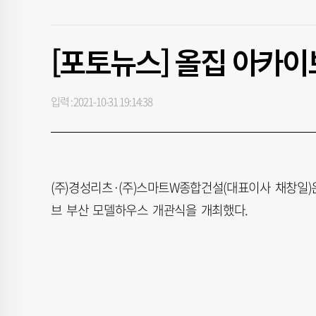
[포토뉴스] 올집 아카
입력 : 2021-10-31 19:14:38
(주)경성리츠·(주)스마트W종합건설(대표이사 채창일)
브 부산 모델하우스 개관식을 개최했다.