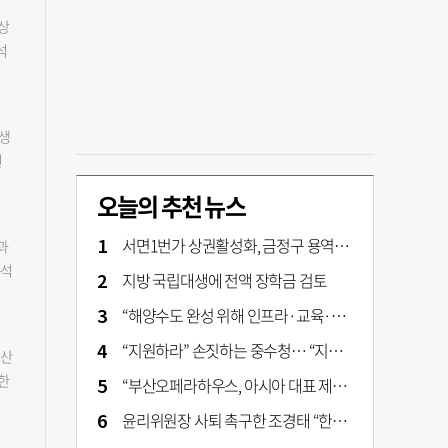
 만
공
영상
“저
종부
석
와
로
덧붙
역별
 영
서
 세
 유
체장
민생
이라
보
는
원
.
고
급
자
오늘의 추천 뉴스
석
 중
경찰
주축
로
자
서면1번가 상권활성화, 금정구 용역 그대로 ‘복붙’
과
도
관할
분석
지방 국립대생에 전액 장학금 검토
생연
이
다.
“해양수도 완성 위해 인프라·교육·세제 등 전방위 지원”…부산해양수도특별법’ 개정안 발의
5
운영
터
“지원하라” 손짓하는 중수청… “지켜보자” 머뭇대는 검찰
생
부산
 상
제
한
“부산오페라하우스, 아시아 대표 제작 극장 지향해야”
성화
지
보가
윤리위원장 사퇴 촉구한 조경태 “한동훈 제명 철회해야”
으
다.