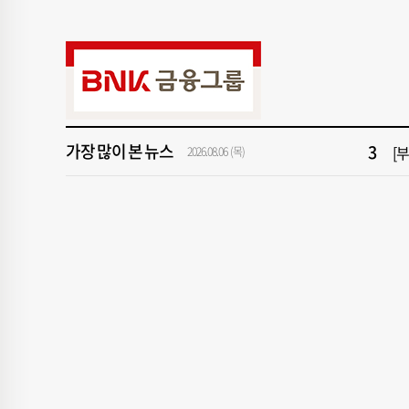
9
“
1
[속
가장 많이 본 뉴스
3
[
2026.08.06 (목)
5
'
7
2
9
“
1
[속