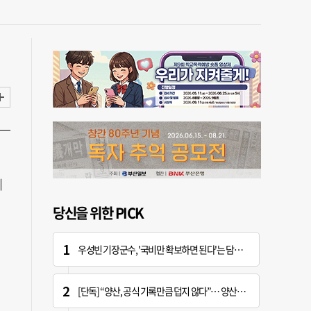
이
당신을 위한 PICK
우성빈 기장군수, '국비만 확보하면 된다'는 담당자에 "국비는 국민의 혈세" 지적
[단독] “양산, 공식 기록만큼 덥지 않다”… 양산시, 기상청에 관측장비 이동 요청