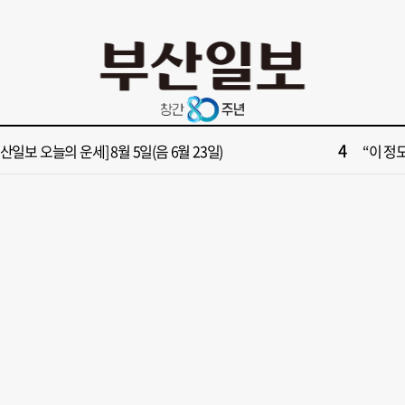
10
부산 영도등대서 꿈같은 하룻밤!”…영도등대 숙소 특별 개방
창업 반
2
보] 폭염 부추기는 제13호 태풍 '돌핀' 이동경로 유동적…북쪽으로 꺾일까
[속보]
4
부산일보 오늘의 운세] 8월 5일(음 6월 23일)
“이 정
6
구포시장 가이드' 자처한 한동훈…'구포데이'로 북구 알리기 총력
‘불가마
8
028년 첫삽 뜬다더니… ‘범천기지창’ 다시 원점
울산 원
10
부산 영도등대서 꿈같은 하룻밤!”…영도등대 숙소 특별 개방
창업 반
2
보] 폭염 부추기는 제13호 태풍 '돌핀' 이동경로 유동적…북쪽으로 꺾일까
[속보]