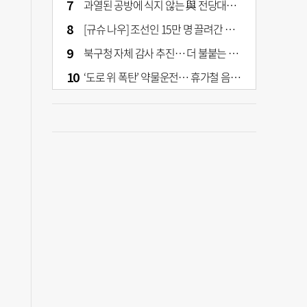
과열된 공방에 식지 않는 與 전당대회… 호남·수도권 집중하는 후보들
[규슈 나우] 조선인 15만 명 끌려간 치쿠호 탄광… 대를 이은 진실 캐기
북구청 자체 감사 추진… 더 불붙는 북구 신청사 갈등
‘도로 위 폭탄’ 약물운전… 휴가철 음주와 병행 단속 [교통안전, 시민이 만든다]