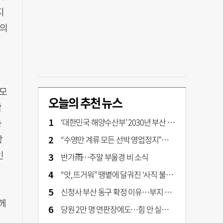
지
스의
부모
오늘의 추천 뉴스
착
‘대한민국 해양수산부’ 2030년 부산 북항시대 연다
자
장
“수영만 계류 모든 선박 영업정지”… 재개발 속도전
민
반가雨…주말 부울경 비 소식
“앗, 뜨거워” 땡볕에 달궈진 ‘사직 불가마’ 관중석 무려 70도
신청사 부산 동구 확정 이유…부지 용이성·접근성·집적 가능성이 운명 갈랐다 [해수부 북항 시대]
께
당원 2만 명 연판장에도…힘 안 실리는 ‘장동혁 사퇴’ 공세