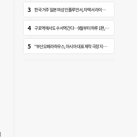
한국 거주 일본 여성 인플루언서, 자택서 라이브 방송 중 사망
구포역에서도 수서역간다…9월부터 하루 1편, 주말 2편
“부산오페라하우스, 아시아 대표 제작 극장 지향해야”
일