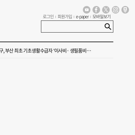
 부산공동어시장 현대화 사업 현장서 오염토 발견
로그인
회원가입
e-paper
모바일보기
신청사, 북항 재개발 부지 복합항만지구 확정
구, 부산 최초 기초생활수급자 ‘이사비· 생필품비’ 지원
주말 부울경 비 소식
·45년 국밥… 노포 맛집이 키운 골목시장 [골목시장, 다시 장날]
 부산공동어시장 현대화 사업 현장서 오염토 발견
신청사, 북항 재개발 부지 복합항만지구 확정