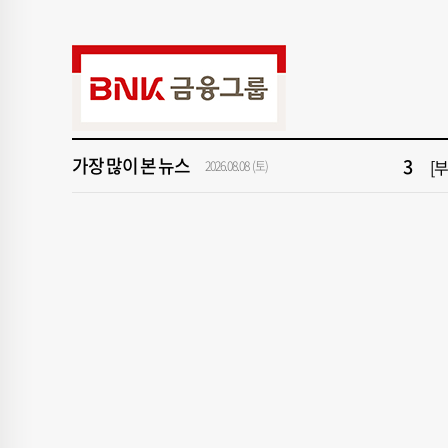
9
서
1
창
3
[
가장 많이 본 뉴스
2026.08.08 (토)
5
[
7
회
9
서
1
창