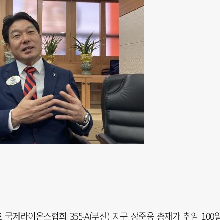
2 국제라이온스협회 355-A(부산) 지구 장준용 총재가 취임 100