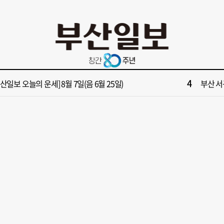
10
면1번가 상권활성화, 금정구 용역 그대로 ‘복붙’
[단독]
2
원 파크골프장 일찍 개장했더니 새벽부터 ‘문전성시’
해수부 
4
부산일보 오늘의 운세] 8월 7일(음 6월 25일)
부산 서
6
부산일보 오늘의 운세] 8월 6일(음 6월 24일)
반가雨…
8
복세 꺾인 ‘부산 아파트 시장’ 청약 미달·미분양 심화
43년 통닭
10
면1번가 상권활성화, 금정구 용역 그대로 ‘복붙’
[단독]
2
원 파크골프장 일찍 개장했더니 새벽부터 ‘문전성시’
해수부 