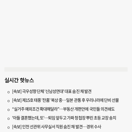
실시간 핫뉴스
[속보] 극우성향 단체 '신남성연대' 대표 숨진 채 발견
[속보] 제15호 태풍 '찬홈' 북상 중…일본 관통 후 우리나라에 단비 선물
“실거주 예외조건 확대해달라”…부동산 개편안에 국민들 의견쇄도
'아들 결혼했는데, 또'…퇴임 앞두고 가짜 청첩장 뿌린 초등 교장 송치
[속보] 인천 선관위 사무실서 직원 숨진 채 발견…경위 수사